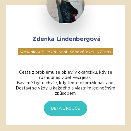
Zdenka Lindenbergová
KOMUNIKACE
PODNIKÁNÍ
SEBEVĚDOMÍ
VZTAHY
Cesta z problému se objeví v okamžiku, kdy se
rozhodneš vidět věci jinak.
Baví mě být u chvíle, kdy tento okamžik nastane.
Dostaví se vždy, u každého a vlastním jedinečným
způsobem.
DETAIL KOUČE