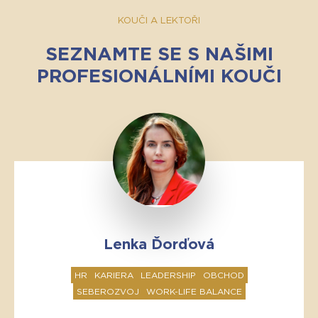
KOUČI A LEKTOŘI
SEZNAMTE SE S NAŠIMI
PROFESIONÁLNÍMI KOUČI
Lenka Ďorďová
HR
KARIERA
LEADERSHIP
OBCHOD
SEBEROZVOJ
WORK-LIFE BALANCE