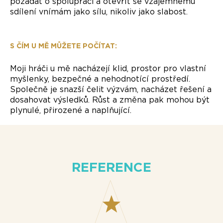
požádat o spolupráci a otevřít se vzájemnému
sdílení vnímám jako sílu, nikoliv jako slabost.
S ČÍM U MĚ MŮŽETE POČÍTAT:
Moji hráči u mě nacházejí klid, prostor pro vlastní
myšlenky, bezpečné a nehodnotící prostředí.
Společně je snazší čelit výzvám, nacházet řešení a
dosahovat výsledků. Růst a změna pak mohou být
plynulé, přirozené a naplňující.
REFERENCE