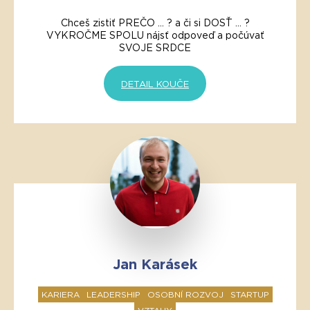
Chceš zistiť PREČO … ? a či si DOSŤ … ?
VYKROČME SPOLU nájsť odpoveď a počúvať
SVOJE SRDCE
DETAIL KOUČE
Jan Karásek
KARIERA
LEADERSHIP
OSOBNÍ ROZVOJ
STARTUP