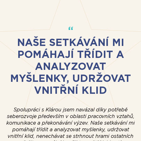
NAŠE SETKÁVÁNÍ MI
POMÁHAJÍ TŘÍDIT A
ANALYZOVAT
MYŠLENKY, UDRŽOVAT
p
VNITŘNÍ KLID
z
Spolupráci s Klárou jsem navázal díky potřebě
a
seberozvoje především v oblasti pracovních vztahů,
komunikace a překonávání výzev. Naše setkávání mi
pomáhají třídit a analyzovat myšlenky, udržovat
vnitřní klid, nenechávat se strhnout hrami ostatních