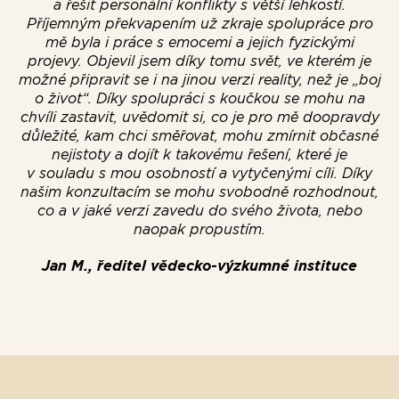
a řešit personální konflikty s větší lehkostí.
Příjemným překvapením už zkraje spolupráce pro
mě byla i práce s emocemi a jejich fyzickými
projevy. Objevil jsem díky tomu svět, ve kterém je
možné připravit se i na jinou verzi reality, než je „boj
o život“. Díky spolupráci s koučkou se mohu na
chvíli zastavit, uvědomit si, co je pro mě doopravdy
důležité, kam chci směřovat, mohu zmírnit občasné
nejistoty a dojít k takovému řešení, které je
v souladu s mou osobností a vytyčenými cíli. Díky
našim konzultacím se mohu svobodně rozhodnout,
co a v jaké verzi zavedu do svého života, nebo
naopak propustím.
Jan M., ředitel vědecko-výzkumné instituce