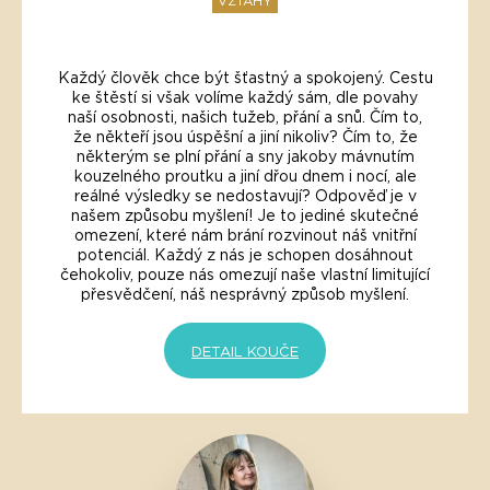
VZTAHY
Každý člověk chce být šťastný a spokojený. Cestu
ke štěstí si však volíme každý sám, dle povahy
naší osobnosti, našich tužeb, přání a snů. Čím to,
že někteří jsou úspěšní a jiní nikoliv? Čím to, že
některým se plní přání a sny jakoby mávnutím
kouzelného proutku a jiní dřou dnem i nocí, ale
reálné výsledky se nedostavují? Odpověď je v
našem způsobu myšlení! Je to jediné skutečné
omezení, které nám brání rozvinout náš vnitřní
potenciál. Každý z nás je schopen dosáhnout
čehokoliv, pouze nás omezují naše vlastní limitující
přesvědčení, náš nesprávný způsob myšlení.
DETAIL KOUČE