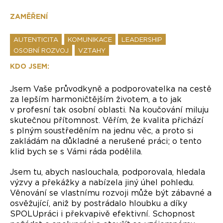
ZAMĚŘENÍ
AUTENTICITA
KOMUNIKACE
LEADERSHIP
OSOBNÍ ROZVOJ
VZTAHY
KDO JSEM:
Jsem Vaše průvodkyně a podporovatelka na cestě
za lepším harmoničtějším životem, a to jak
v profesní tak osobní oblasti. Na koučování miluju
skutečnou přítomnost. Věřím, že kvalita přichází
s plným soustředěním na jednu věc, a proto si
zakládám na důkladné a nerušené práci; o tento
klid bych se s Vámi ráda podělila.
Jsem tu, abych naslouchala, podporovala, hledala
výzvy a překážky a nabízela jiný úhel pohledu.
Věnování se vlastnímu rozvoji může být zábavné a
osvěžující, aniž by postrádalo hloubku a díky
SPOLUpráci i překvapivě efektivní. Schopnost