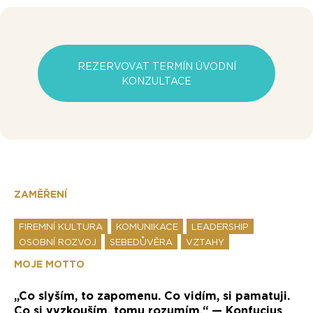
REZERVOVAT TERMÍN ÚVODNÍ
KONZULTACE
ZAMĚŘENÍ
FIREMNÍ KULTURA
KOMUNIKACE
LEADERSHIP
OSOBNÍ ROZVOJ
SEBEDŮVĚRA
VZTAHY
MOJE MOTTO
„Co slyším, to zapomenu. Co vidím, si pamatuji.
Co si vyzkouším, tomu rozumím.“ — Konfucius