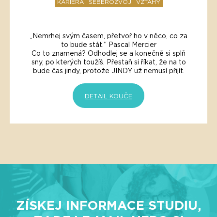
KARIERA
SEBEROZVOJ
VZTAHY
„Nemrhej svým časem, přetvoř ho v něco, co za
to bude stát.“ Pascal Mercier
Co to znamená? Odhodlej se a konečně si splň
sny, po kterých toužíš. Přestaň si říkat, že na to
bude čas jindy, protože JINDY už nemusí přijít.
DETAIL KOUČE
ZÍSKEJ INFORMACE STUDIU,