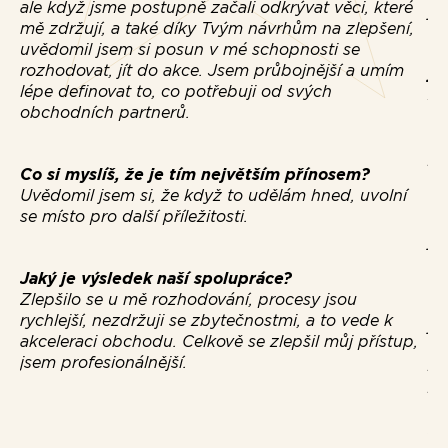
ale když jsme postupně začali odkrývat věci, které
js
mě zdržují, a také díky Tvým návrhům na zlepšení,
uvědomil jsem si posun v mé schopnosti se
Co
rozhodovat, jít do akce. Jsem průbojnější a umím
ja
lépe definovat to, co potřebuji od svých
Z 
obchodních partnerů.
mi
do
po
Co si myslíš, že je tím největším přínosem?
vž
Uvědomil jsem si, že když to udělám hned, uvolní
ne
se místo pro další příležitosti.
uv
ji
vě
Jaký je výsledek naší spolupráce?
ve
Zlepšilo se u mě rozhodování, procesy jsou
ud
rychlejší, nezdržuji se zbytečnostmi, a to vede k
je
akceleraci obchodu. Celkově se zlepšil můj přístup,
jsem profesionálnější.
Ja
za
Uv
st