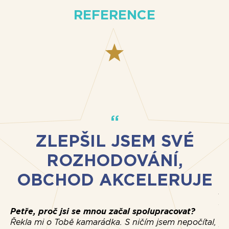
REFERENCE
ZLEPŠIL JSEM SVÉ
ROZHODOVÁNÍ,
OBCHOD AKCELERUJE
Ja
sp
Petře, proč jsi se mnou začal spolupracovat?
Mě
Řekla mi o Tobě kamarádka. S ničím jsem nepočítal,
ži