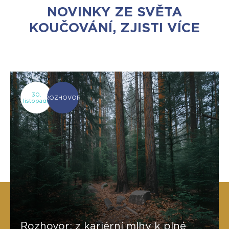
NOVINKY ZE SVĚTA
KOUČOVÁNÍ, ZJISTI VÍCE
30.
ROZHOVOR
listopadu
Rozhovor: z kariérní mlhy k plné