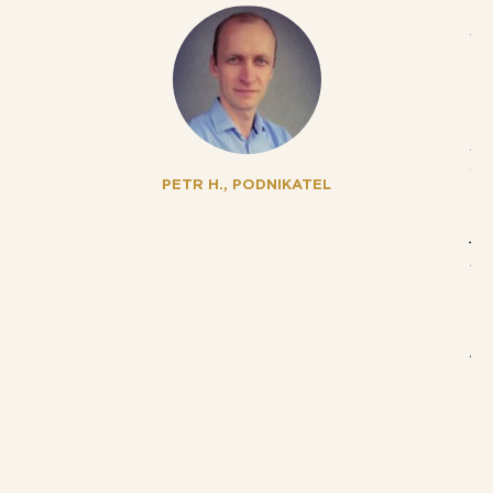
na
pa
bě
na
dě
en
pr
ží
PETR H., PODNIKATEL
a 
os
js
př
ni
Ko
př
Ko
řa
(d
od
ko
se