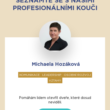
SEZNAMTE SE S NAŠIMI
PROFESIONÁLNÍMI KOUČI
Michaela Hozáková
KOMUNIKACE
LEADERSHIP
OSOBNÍ ROZVOJ
VZTAHY
Pomáhám lidem otevřít dveře, které dosud
neviděli.