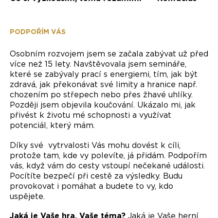
PODPOŘÍM VÁS
Osobním rozvojem jsem se začala zabývat už před
více než 15 lety. Navštěvovala jsem semináře,
které se zabývaly prací s energiemi, tím, jak být
zdravá, jak překonávat své limity a hranice např.
chozením po střepech nebo přes žhavé uhlíky.
Později jsem objevila koučování. Ukázalo mi, jak
přivést k životu mé schopnosti a využívat
potenciál, který mám.
Díky své vytrvalosti Vás mohu dovést k cíli,
protože tam, kde vy polevíte, já přidám. Podpořím
vás, když vám do cesty vstoupí nečekané události.
Pocítíte bezpečí při cestě za výsledky. Budu
provokovat i pomáhat a budete to vy, kdo
uspějete.
Jaká je Vaše hra, Vaše téma?
Jaká je Vaše herní