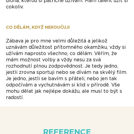
úloha, kterou si patřičně užívám. Mám talent užít si
cokoliv.
CO DĚLÁM, KDYŽ NEKOUČUJI
Zábava je pro mne velmi důležitá a jelikož
uznávám důležitost přítomného okamžiku, vždy si
užívám naprosto všechno, co dělám. Věřím, že
mám možnost volby a vždy nesu za svá
rozhodnutí plnou zodpovědnost. Je tedy jedno,
jestli zrovna sportuji nebo se dívám na skvělý film.
Je jedno, jestli se bavím s přáteli, nebo jen tak
odpočívám a vychutnávám si klid v přírodě. Vše
mohu dělat jak nejlépe dokážu, ale musí to být s
radostí.
REFERENCE