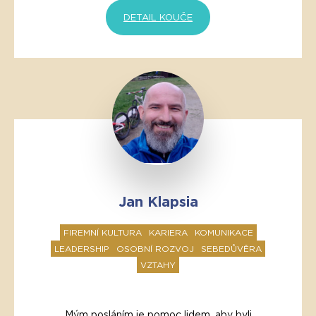
DETAIL KOUČE
Jan Klapsia
FIREMNÍ KULTURA
KARIERA
KOMUNIKACE
LEADERSHIP
OSOBNÍ ROZVOJ
SEBEDŮVĚRA
VZTAHY
Mým posláním je pomoc lidem, aby byli