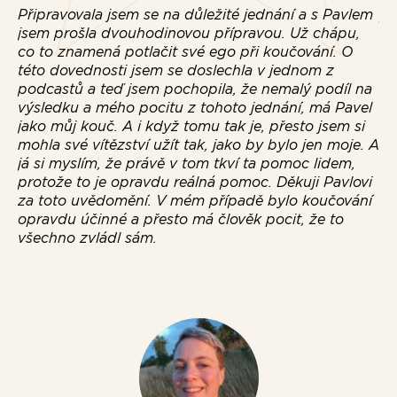
Připravovala jsem se na důležité jednání a s Pavlem
po
jsem prošla dvouhodinovou přípravou. Už chápu,
ní
co to znamená potlačit své ego při koučování. O
do
této dovednosti jsem se doslechla v jednom z
v 
podcastů a teď jsem pochopila, že nemalý podíl na
to
výsledku a mého pocitu z tohoto jednání, má Pavel
jako můj kouč. A i když tomu tak je, přesto jsem si
mohla své vítězství užít tak, jako by bylo jen moje. A
já si myslím, že právě v tom tkví ta pomoc lidem,
protože to je opravdu reálná pomoc. Děkuji Pavlovi
za toto uvědomění. V mém případě bylo koučování
opravdu účinné a přesto má člověk pocit, že to
všechno zvládl sám.