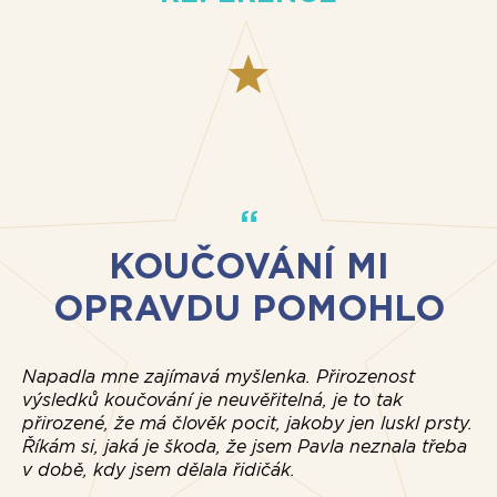
KOUČOVÁNÍ MI
OPRAVDU POMOHLO
Napadla mne zajímavá myšlenka. Přirozenost
Ko
výsledků koučování je neuvěřitelná, je to tak
ka
přirozené, že má člověk pocit, jakoby jen luskl prsty.
tr
Říkám si, jaká je škoda, že jsem Pavla neznala třeba
ne
v době, kdy jsem dělala řidičák.
ne
se