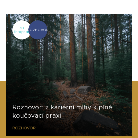
30.
ROZHOVOR
listopadu
Rozhovor: z kariérní mlhy k plné
koučovací praxi
ROZHOVOR