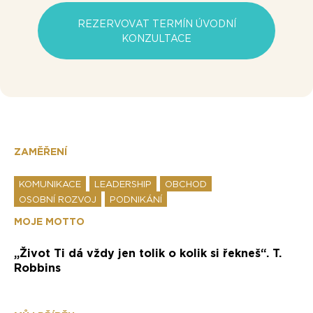
REZERVOVAT TERMÍN ÚVODNÍ
KONZULTACE
ZAMĚŘENÍ
KOMUNIKACE
LEADERSHIP
OBCHOD
OSOBNÍ ROZVOJ
PODNIKÁNÍ
MOJE MOTTO
„Život Ti dá vždy jen tolik o kolik si řekneš“. T.
Robbins