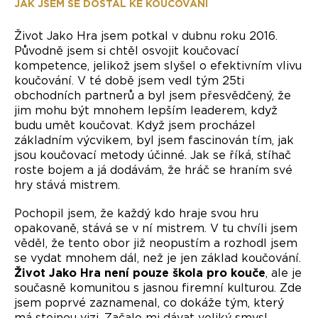
JAK JSEM SE DOSTAL KE KOUČOVÁNÍ
Život Jako Hra jsem potkal v dubnu roku 2016.
Původně jsem si chtěl osvojit koučovací
kompetence, jelikož jsem slyšel o efektivním vlivu
koučování. V té době jsem vedl tým 25ti
obchodních partnerů a byl jsem přesvědčený, že
jim mohu být mnohem lepším leaderem, když
budu umět koučovat. Když jsem procházel
základním výcvikem, byl jsem fascinován tím, jak
jsou koučovací metody účinné. Jak se říká, stíhač
roste bojem a já dodávám, že hráč se hraním své
hry stává mistrem.
Pochopil jsem, že každý kdo hraje svou hru
opakovaně, stává se v ní mistrem. V tu chvíli jsem
věděl, že tento obor již neopustím a rozhodl jsem
se vydat mnohem dál, než je jen základ koučování.
Život Jako Hra není pouze škola pro kouče
, ale je
současně komunitou s jasnou firemní kulturou. Zde
jsem poprvé zaznamenal, co dokáže tým, který
má stejnou vizi. Začalo mi dávat veliký smysl