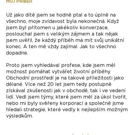
MŮJ PŘÍBĚH
Už jako dítě jsem se hodně ptal a to úplně na
všechno, moje zvídavost byla nekonečná. Když
jsem byl přítomen u jakékoliv konverzace,
poslouchal jsem s velikým zájmem a tak nějak
jsem uvěřil, že každý příběh má mít svůj unikátní
konec. A ten mě vždy zajímal. Jak to všechno
dopadne.
Proto jsem vyhledával profese, kde jsem měl
možnost pomáhat vytvářet životní příběhy.
Obchodní prostředí je na takové příležitosti jako
dělané. Více než 20 let jsem tedy postupně
získával zkušenosti jak v obchodě, tak i ve vedení
lidí. Vedl jsem týmy, které jsem měl za úkol tvořit,
nebo mi byly svěřeny korporací a společně jsme
hledali strategie, které vedly k nejlepším možným
výsledkům.