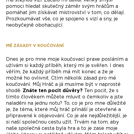
pomoci hledat skutečný záměr svým hráčům a
pomáhat jim získávat mistrovství v tom, co dělají.
Prozkoumávat vše, co je spojeno s vizí a sny, je
neobyčejně obohacující.
MÉ ZÁSADY V KOUČOVÁNÍ
Dnes je pro mne moje koučovací praxe posláním a
užívám si každý příběh, který mi je svěřen. I dnes
věřím, že každý příběh má mít konec a že je
možné ho ovlivnit. Ctím několik zásad pro mé
koučování. Můj Hráč a já musíme být v naprosté
shodě.
Znáte ten pocit důvěry?
Ten pocit, že s
tímto člověkem můžete mluvit o čemkoliv a jste
naladěni na jednu notu? To, co je pro mne důležité
je, že téma, které můj hráč přináší je otevřené a
připravené k objevování. Co je ale nejdůležitější, je
si naší společnou cestu užít. Trvám na tom, aby
naše společná cesta byla hra a to je zase moje