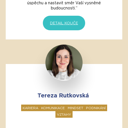
úspěchu a nastavit směr Vaší vysněné
budoucnosti.“
DETAIL KOUČE
Tereza Rutkovská
KARIERA
KOMUNIKACE
MINDSET
PODNIKÁNÍ
VZTAHY