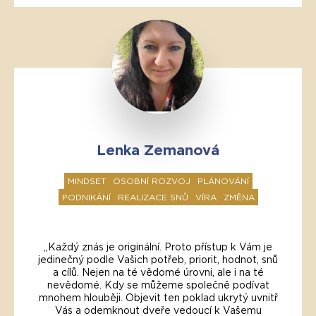
Lenka Zemanová
MINDSET
OSOBNÍ ROZVOJ
PLÁNOVÁNÍ
PODNIKÁNÍ
REALIZACE SNŮ
VÍRA
ZMĚNA
„Každý znás je originální. Proto přístup k Vám je
jedinečný podle Vašich potřeb, priorit, hodnot, snů
a cílů. Nejen na té vědomé úrovni, ale i na té
nevědomé. Kdy se můžeme společně podívat
mnohem hlouběji. Objevit ten poklad ukrytý uvnitř
Vás a odemknout dveře vedoucí k Vašemu