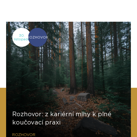
30.
ROZHOVOR
listopadu
Rozhovor: z kariérní mlhy k plné
koučovací praxi
ROZHOVOR