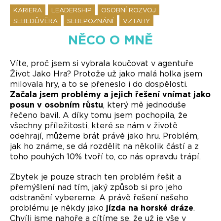
KARIERA
LEADERSHIP
OSOBNÍ ROZVOJ
SEBEDŮVĚRA
SEBEPOZNÁNÍ
VZTAHY
NĚCO O MNĚ
Víte, proč jsem si vybrala koučovat v agentuře
Život Jako Hra? Protože už jako malá holka jsem
milovala hry, a to se přeneslo i do dospělosti.
Začala jsem problémy a jejich řešení vnímat jako
posun v osobním růstu
, který mě jednoduše
řečeno bavil. A díky tomu jsem pochopila, že
všechny příležitosti, které se nám v životě
odehrají, můžeme brát právě jako hru. Problém,
jak ho známe, se dá rozdělit na několik částí a z
toho pouhých 10% tvoří to, co nás opravdu trápí.
Zbytek je pouze strach ten problém řešit a
přemýšlení nad tím, jaký způsob si pro jeho
odstranění vybereme. A právě řešení našeho
problému je někdy jako
jízda na horské dráze
.
Chvíli jsme nahoře a cítíme se, že už je vše v