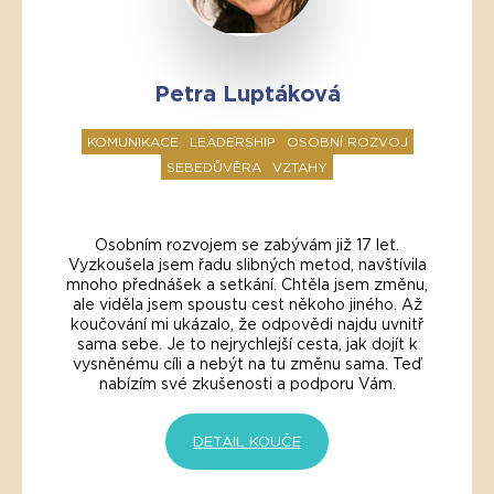
Petra Luptáková
KOMUNIKACE
LEADERSHIP
OSOBNÍ ROZVOJ
SEBEDŮVĚRA
VZTAHY
Osobním rozvojem se zabývám již 17 let.
Vyzkoušela jsem řadu slibných metod, navštívila
mnoho přednášek a setkání. Chtěla jsem změnu,
ale viděla jsem spoustu cest někoho jiného. Až
koučování mi ukázalo, že odpovědi najdu uvnitř
sama sebe. Je to nejrychlejší cesta, jak dojít k
vysněnému cíli a nebýt na tu změnu sama. Teď
nabízím své zkušenosti a podporu Vám.
DETAIL KOUČE