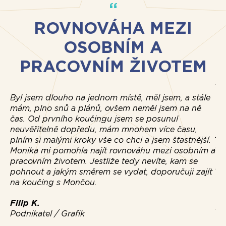
ROVNOVÁHA MEZI
OSOBNÍM A
Ko
PRACOVNÍM ŽIVOTEM
tě
př
dí
Byl jsem dlouho na jednom místě, měl jsem, a stále
a 
mám, plno snů a plánů, ovšem neměl jsem na ně
to
čas. Od prvního koučingu jsem se posunul
vž
neuvěřitelně dopředu, mám mnohem více času,
ji
plním si malými kroky vše co chci a jsem šťastnější.
pr
Monika mi pomohla najít rovnováhu mezi osobním a
do
pracovním životem. Jestliže tedy nevíte, kam se
pr
pohnout a jakým směrem se vydat, doporučuji zajít
sp
na koučing s Mončou.
ve
Filip K.
Ža
Podnikatel / Grafik
Op