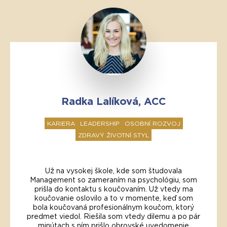
Radka Lalíková, ACC
KARIERA
LEADERSHIP
OSOBNÍ ROZVOJ
ZDRAVÝ ŽIVOTNÍ STYL
Už na vysokej škole, kde som študovala
Management so zameraním na psychológiu, som
prišla do kontaktu s koučovaním. Už vtedy ma
koučovanie oslovilo a to v momente, keď som
bola koučovaná profesionálnym koučom, ktorý
predmet viedol. Riešila som vtedy dilemu a po pár
minútach s ním prišlo obrovské uvedomenie