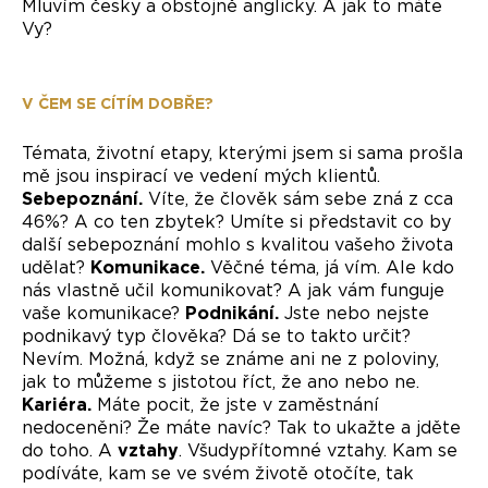
Mluvím česky a obstojně anglicky. A jak to máte
Vy?
V ČEM SE CÍTÍM DOBŘE?
Témata, životní etapy, kterými jsem si sama prošla
mě jsou inspirací ve vedení mých klientů.
Sebepoznání.
Víte, že člověk sám sebe zná z cca
46%? A co ten zbytek? Umíte si představit co by
další sebepoznání mohlo s kvalitou vašeho života
udělat?
Komunikace.
Věčné téma, já vím. Ale kdo
nás vlastně učil komunikovat? A jak vám funguje
vaše komunikace?
Podnikání.
Jste nebo nejste
podnikavý typ člověka? Dá se to takto určit?
Nevím. Možná, když se známe ani ne z poloviny,
jak to můžeme s jistotou říct, že ano nebo ne.
Kariéra.
Máte pocit, že jste v zaměstnání
nedoceněni? Že máte navíc? Tak to ukažte a jděte
do toho. A
vztahy
. Všudypřítomné vztahy. Kam se
podíváte, kam se ve svém životě otočíte, tak