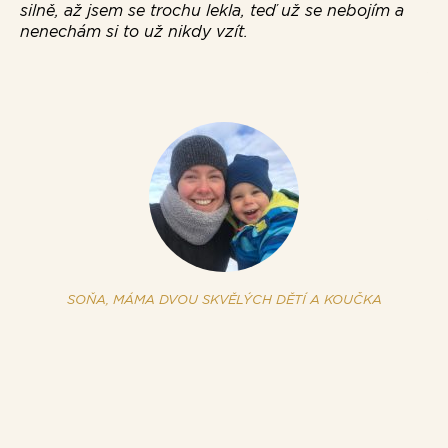
Pa
silně, až jsem se trochu lekla, teď už se nebojím a
ne
nenechám si to už nikdy vzít.
ne
se
dá
li
fl
na
ký
kt
se
SOŇA, MÁMA DVOU SKVĚLÝCH DĚTÍ A KOUČKA