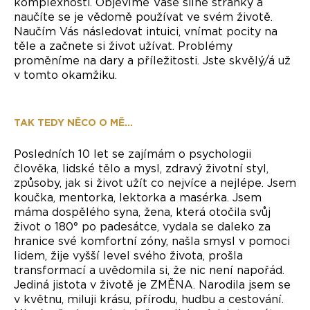
komplexnosti. Objevíme Vaše silné stránky a
naučíte se je vědomě používat ve svém životě.
Naučím Vás následovat intuici, vnímat pocity na
těle a začnete si život užívat. Problémy
proměníme na dary a příležitosti. Jste skvělý/á už
v tomto okamžiku.
TAK TEDY NĚCO O MĚ…
Posledních 10 let se zajímám o psychologii
člověka, lidské tělo a mysl, zdravý životní styl,
způsoby, jak si život užít co nejvíce a nejlépe. Jsem
koučka, mentorka, lektorka a masérka. Jsem
máma dospělého syna, žena, která otočila svůj
život o 180° po padesátce, vydala se daleko za
hranice své komfortní zóny, našla smysl v pomoci
lidem, žije vyšší level svého života, prošla
transformací a uvědomila si, že nic není napořád.
Jediná jistota v životě je ZMĚNA. Narodila jsem se
v květnu, miluji krásu, přírodu, hudbu a cestování.