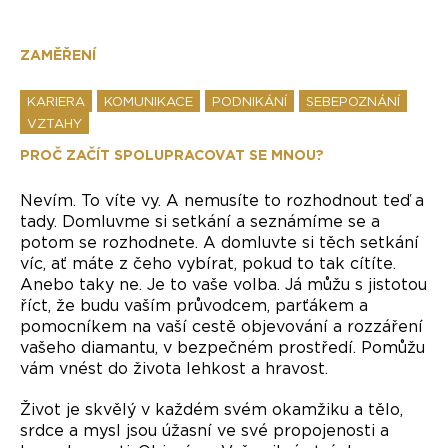
ZAMĚŘENÍ
KARIERA
KOMUNIKACE
PODNIKÁNÍ
SEBEPOZNÁNÍ
VZTAHY
PROČ ZAČÍT SPOLUPRACOVAT SE MNOU?
Nevím. To víte vy. A nemusíte to rozhodnout teď a
tady. Domluvme si setkání a seznámíme se a
potom se rozhodnete. A domluvte si těch setkání
víc, ať máte z čeho vybírat, pokud to tak cítíte.
Anebo taky ne. Je to vaše volba. Já můžu s jistotou
říct, že budu vaším průvodcem, parťákem a
pomocníkem na vaší cestě objevování a rozzáření
vašeho diamantu, v bezpečném prostředí. Pomůžu
vám vnést do života lehkost a hravost.
Život je skvělý v každém svém okamžiku a tělo,
srdce a mysl jsou úžasní ve své propojenosti a