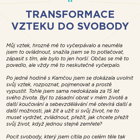
TRANSFORMACE
VZTEKU DO SVOBODY
Můj vztek, hrozně mě to vyčerpávalo a neuměla
jsem to ovládnout, snažila jsem se to potlačovat,
Na
zápasit s tím, ale bylo to jen horší. Občas se mě to
ne
povedlo, ale vždy mě to neskutečně vyčerpalo.
Vý
Po jedné hodině s Kamčou jsem se dokázala uvolnit
vz
svůj vztek, rozpoznat, pojmenovat a prostě
zm
vypustit. Tohle jsem sama nedokázala za 15 let
ří
svého života. Byl to zásadní obrat v mém životě a
a z
další koučování a sebevzdělávání mě otevírá další a
další možnosti, jak žít a užít si svůj život, ne to
Ko
muset vydržet, zvládnout, přežít, jak chcete přežít
mi
svůj život, když jednou stejně zemřete?
ro
Pocit svobody, který jsem cítila po celém těle tak