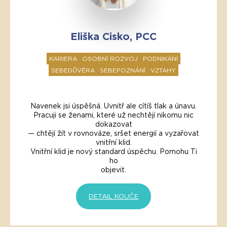
Eliška Cisko, PCC
KARIERA
OSOBNÍ ROZVOJ
PODNIKÁNÍ
SEBEDŮVĚRA
SEBEPOZNÁNÍ
VZTAHY
Navenek jsi úspěšná. Uvnitř ale cítíš tlak a únavu.
Pracuji se ženami, které už nechtějí nikomu nic
dokazovat
— chtějí žít v rovnováze, sršet energií a vyzařovat
vnitřní klid.
Vnitřní klid je nový standard úspěchu. Pomohu Ti
ho
objevit.
DETAIL KOUČE