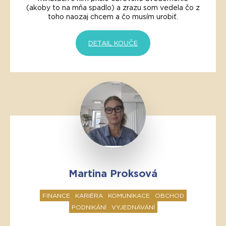
(akoby to na mňa spadlo) a zrazu som vedela čo z
toho naozaj chcem a čo musím urobiť.
DETAIL KOUČE
Martina Proksová
FINANCE
KARIÉRA
KOMUNIKACE
OBCHOD
PODNIKÁNÍ
VYJEDNÁVÁNÍ