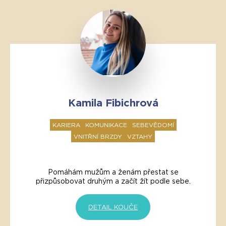
Kamila Fibichrová
KARIERA
KOMUNIKACE
SEBEVĚDOMÍ
VNITŘNÍ BRZDY
VZTAHY
Pomáhám mužům a ženám přestat se
přizpůsobovat druhým a začít žít podle sebe.
DETAIL KOUČE