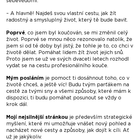
sebevědomí.
– A hlavně! Najdeš svou vlastní cestu, jak žít
radostný a smysluplný život, který tě bude bavit.
Poprvé
, co jsem byl koučován, se mi změnil celý
život. Poprvé se mnou něco rezonovalo natolik, že
jsem si od té doby byl jistý, že tohle je to, co chci v
životě dělat. Pomáhat lidem žít život jejich snů.
Proto jsem se už ve svých dvaceti letech rozhodl
vydat se na cestu profesionálního kouče.
Mým posláním
je pomoct ti dosáhnout toho, co v
životě chceš, a ještě víc! Budu tvým parťákem na
cestě za tvými sny a všemi způsoby, které mám k
dispozici, ti budu pomáhat posunout se vždy o
krok dál.
Mojí nejsilnější stránkou
je především strategické
myšlení, které mi umožňuje vnášet nový pohled a
nacházet nové cesty a způsoby, jak dojít k cíli. Ať
už je jakýkoliv.