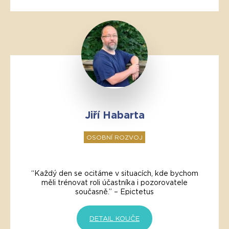
Jiří Habarta
OSOBNÍ ROZVOJ
“Každý den se ocitáme v situacích, kde bychom
měli trénovat roli účastníka i pozorovatele
současně.” – Epictetus
DETAIL KOUČE