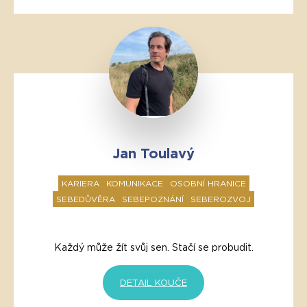
Jan Toulavý
KARIERA
KOMUNIKACE
OSOBNÍ HRANICE
SEBEDŮVĚRA
SEBEPOZNÁNÍ
SEBEROZVOJ
Každý může žít svůj sen. Stačí se probudit.
DETAIL KOUČE