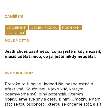
ZAMĚŘENÍ
LEADERSHIP
OSOBNÍ ROZVOJ
PODNIKÁNÍ
SEBEVĚDMÍ
MOJE MOTTO
Jestli chceš zažít něco, co jsi ještě nikdy nezažil,
musíš udělat něco, co jsi ještě nikdy neudělal.
PROČ KOUČUJI?
Protože to funguje. Jednoduše, bezbolestně a
efektivně. Koučování je jako klíč, kterým
odemykáme svůj plný potenciál. Kterým
objevujeme své sny a cestu k nim. Umožňuje nám
stát se tou osobností, kterou se chceme stát, a žít