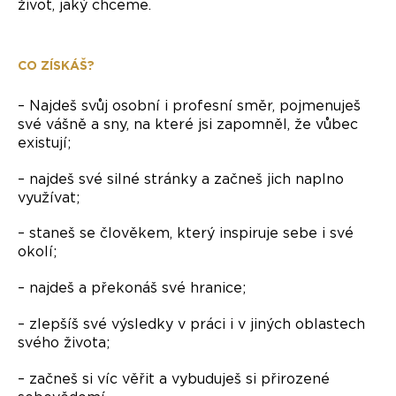
život, jaký chceme.
CO ZÍSKÁŠ?
– Najdeš svůj osobní i profesní směr, pojmenuješ
své vášně a sny, na které jsi zapomněl, že vůbec
existují;
– najdeš své silné stránky a začneš jich naplno
využívat;
– staneš se člověkem, který inspiruje sebe i své
okolí;
– najdeš a překonáš své hranice;
– zlepšíš své výsledky v práci i v jiných oblastech
svého života;
– začneš si víc věřit a vybuduješ si přirozené