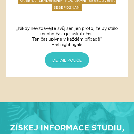
KARIERA
LEADERSHIP
PODNIKÁNÍ
SEBEDŮVĚRA
SEBEPOZNÁNÍ
„Nikdy nevzdávejte svůj sen jen proto, že by stálo
mnoho času jej uskutečnit.
Ten čas uplyne v každém případě“
Earl nightingale
DETAIL KOUČE
ZÍSKEJ INFORMACE STUDIU,