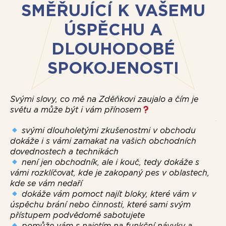
SMĚŘUJÍCÍ K VAŠEMU
ÚSPĚCHU A
DLOUHODOBÉ
SPOKOJENOSTI
Svými slovy, co mě na Zděňkovi zaujalo a čím je
světu a může být i vám přínosem
Zd
na
svými dlouholetými zkušenostmi v obchodu
na
dokáže i s vámi zamakat na vašich obchodních
dr
dovednostech a technikách
ot
není jen obchodník, ale i kouč, tedy dokáže s
Př
vámi rozklíčovat, kde je zakopaný pes v oblastech,
ka
kde se vám nedaří
ni
dokáže vám pomoct najít bloky, které vám v
kr
úspěchu brání nebo činnosti, které sami svým
mě
přístupem podvědomě sabotujete
na
pomůže vám s najetím na funkční návyky a