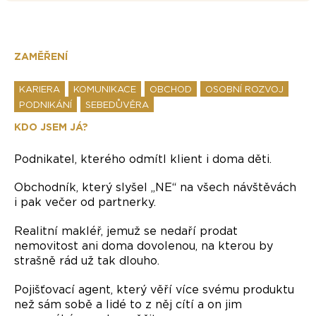
ZAMĚŘENÍ
KARIERA
KOMUNIKACE
OBCHOD
OSOBNÍ ROZVOJ
PODNIKÁNÍ
SEBEDŮVĚRA
KDO JSEM JÁ?
Podnikatel, kterého odmítl klient i doma děti.
Obchodník, který slyšel „NE“ na všech návštěvách
i pak večer od partnerky.
Realitní makléř, jemuž se nedaří prodat
nemovitost ani doma dovolenou, na kterou by
strašně rád už tak dlouho.
Pojišťovací agent, který věří více svému produktu
než sám sobě a lidé to z něj cítí a on jim