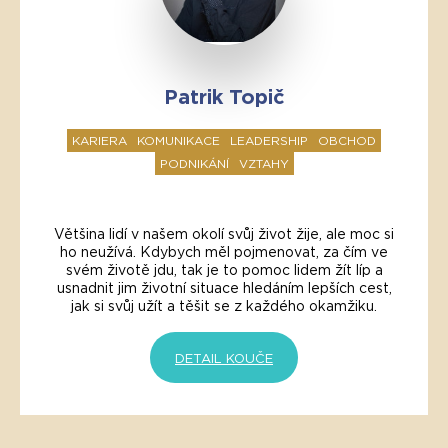
Patrik Topič
KARIERA
KOMUNIKACE
LEADERSHIP
OBCHOD
PODNIKÁNÍ
VZTAHY
Většina lidí v našem okolí svůj život žije, ale moc si
ho neužívá. Kdybych měl pojmenovat, za čím ve
svém životě jdu, tak je to pomoc lidem žít líp a
usnadnit jim životní situace hledáním lepších cest,
jak si svůj užít a těšit se z každého okamžiku.
DETAIL KOUČE