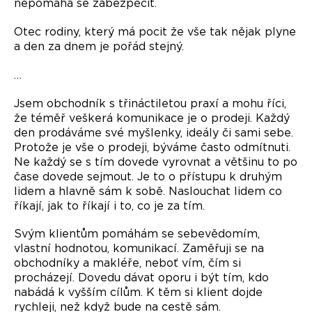
nepomáhá se zabezpěčit.
Otec rodiny, který má pocit že vše tak nějak plyne
a den za dnem je pořád stejný.
…
Jsem obchodník s třináctiletou praxí a mohu říci,
že téměř veškerá komunikace je o prodeji. Každý
den prodáváme své myšlenky, ideály či sami sebe.
Protože je vše o prodeji, býváme často odmítnuti.
Ne každý se s tím dovede vyrovnat a většinu to po
čase dovede sejmout. Je to o přístupu k druhým
lidem a hlavně sám k sobě. Naslouchat lidem co
říkají, jak to říkají i to, co je za tím.
Svým klientům pomáhám se sebevědomím,
vlastní hodnotou, komunikací. Zaměřuji se na
obchodníky a makléře, neboť vím, čím si
procházejí. Dovedu dávat oporu i být tím, kdo
nabádá k vyšším cílům. K těm si klient dojde
rychleji, než když bude na cestě sám.