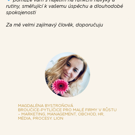
Ob
rutiny, směřující k vašemu úspěchu a dlouhodobé
ho
spokojenosti
Js
vš
Za mě velmi zajímavý člověk, doporučuju
na
ko
Ev
MAGDALÉNA BYSTROŇOVÁ
BROUČICE-PYTLÍČICE PRO MALÉ FIRMY V RŮSTU
– MARKETING, MANAGEMENT, OBCHOD, HR,
MÉDIA, PROCESY. LION