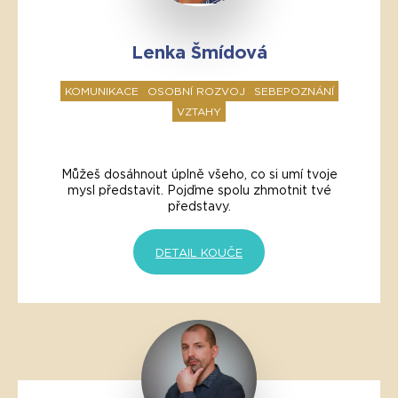
Lenka Šmídová
KOMUNIKACE
OSOBNÍ ROZVOJ
SEBEPOZNÁNÍ
VZTAHY
Můžeš dosáhnout úplně všeho, co si umí tvoje
mysl představit. Pojďme spolu zhmotnit tvé
představy.
DETAIL KOUČE