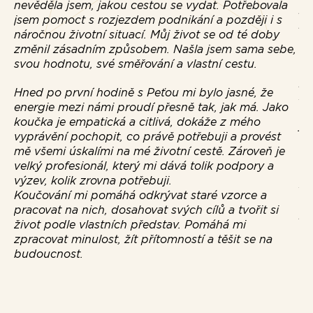
nevěděla jsem, jakou cestou se vydat. Potřebovala
pr
jsem pomoct s rozjezdem podnikání a později i s
po
náročnou životní situací. Můj život se od té doby
so
změnil zásadním způsobem. Našla jsem sama sebe,
vz
svou hodnotu, své směřování a vlastní cestu.
ro
pr
Hned po první hodině s Peťou mi bylo jasné, že
ži
energie mezi námi proudí přesně tak, jak má. Jako
ro
koučka je empatická a citlivá, dokáže z mého
ji
vyprávění pochopit, co právě potřebuji a provést
S 
mě všemi úskalími na mé životní cestě. Zároveň je
ve
velký profesionál, který mi dává tolik podpory a
ne
výzev, kolik zrovna potřebuji.
za
Koučování mi pomáhá odkrývat staré vzorce a
tě
pracovat na nich, dosahovat svých cílů a tvořit si
po
život podle vlastních představ. Pomáhá mi
by
zpracovat minulost, žít přítomností a těšit se na
budoucnost.