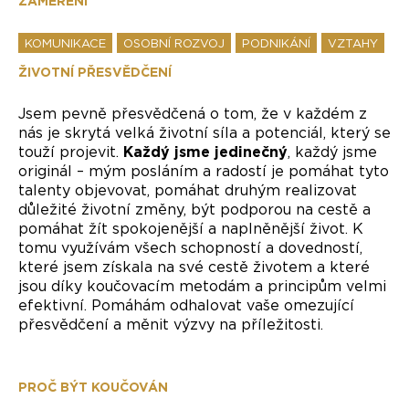
ZAMĚŘENÍ
KOMUNIKACE
OSOBNÍ ROZVOJ
PODNIKÁNÍ
VZTAHY
ŽIVOTNÍ PŘESVĚDČENÍ
Jsem pevně přesvědčená o tom, že v každém z
nás je skrytá velká životní síla a potenciál, který se
touží projevit.
Každý jsme jedinečný
, každý jsme
originál – mým posláním a radostí je pomáhat tyto
talenty objevovat, pomáhat druhým realizovat
důležité životní změny, být podporou na cestě a
pomáhat žít spokojenější a naplněnější život. K
tomu využívám všech schopností a dovedností,
které jsem získala na své cestě životem a které
jsou díky koučovacím metodám a principům velmi
efektivní. Pomáhám odhalovat vaše omezující
přesvědčení a měnit výzvy na příležitosti.
PROČ BÝT KOUČOVÁN