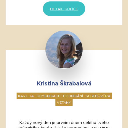
DETAIL KOUČE
Kristina Škrabalová
KARIERA
KOMUNIKACE
PODNIKÁNÍ
SEBEDŮVĚRA
VZTAHY
Každý nový den je prvním dnem celého tvého
zbývajícího života. Tak to nepromarni a využij na