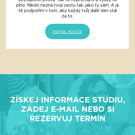
plno. Nikdo nezná tvoji cestu tak, jako ty sám. A já
tě podpořím v tom, aby každý tvůj další den stál
za to.
DETAIL KOUČE
ZÍSKEJ INFORMACE STUDIU,
ZADEJ E-MAIL NEBO SI
REZERVUJ TERMÍN