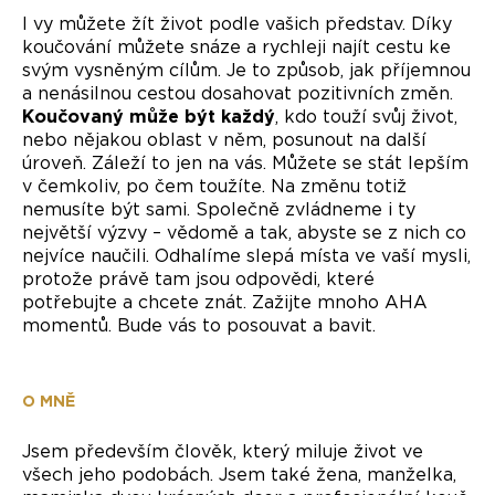
I vy můžete žít život podle vašich představ. Díky
koučování můžete snáze a rychleji najít cestu ke
svým vysněným cílům. Je to způsob, jak příjemnou
a nenásilnou cestou dosahovat pozitivních změn.
Koučovaný může být každý
, kdo touží svůj život,
nebo nějakou oblast v něm, posunout na další
úroveň. Záleží to jen na vás. Můžete se stát lepším
v čemkoliv, po čem toužíte. Na změnu totiž
nemusíte být sami. Společně zvládneme i ty
největší výzvy – vědomě a tak, abyste se z nich co
nejvíce naučili. Odhalíme slepá místa ve vaší mysli,
protože právě tam jsou odpovědi, které
potřebujte a chcete znát. Zažijte mnoho AHA
momentů. Bude vás to posouvat a bavit.
O MNĚ
Jsem především člověk, který miluje život ve
všech jeho podobách. Jsem také žena, manželka,