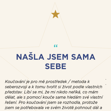
NAŠLA JSEM SAMA
SEBE
Pr
js
Koučování je pro mě prostředek / metoda k
js
seberozvoji a k tomu tvořit si život podle vlastních
za
představ. Líbí se mi, že mi nikdo neříká, co mám
sa
dělat, ale s pomocí kouče sama hledám své vlastní
Ko
řešení. Pro koučování jsem se rozhodla, protože
se
jsem se potřebovala ve svém životě pohnout dál a
ko