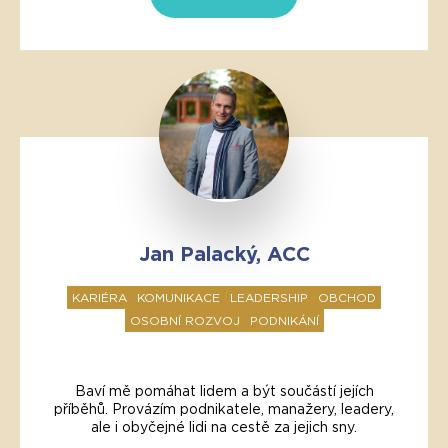
Jan Palacký, ACC
KARIÉRA
KOMUNIKACE
LEADERSHIP
OBCHOD
OSOBNÍ ROZVOJ
PODNIKÁNÍ
Baví mě pomáhat lidem a být součástí jejích
příběhů. Provázím podnikatele, manažery, leadery,
ale i obyčejné lidi na cestě za jejich sny.