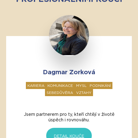
Dagmar Zorková
KARIERA
KOMUNIKACE
MYSL
PODNIKÁNÍ
SEBEDŮVĚRA
VZTAHY
Jsem partnerem pro ty, kteří chtějí v životě
úspěch i rovnováhu.
DETAIL KOUČE