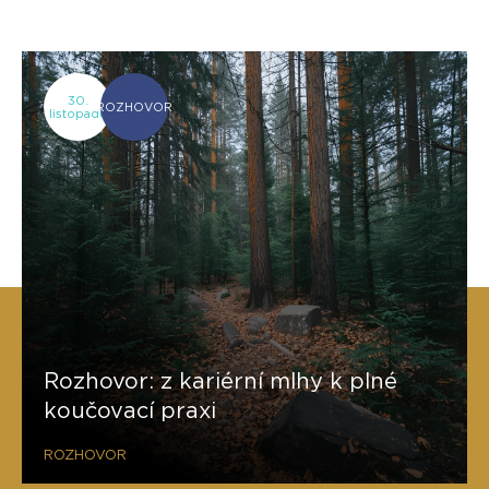
30.
ROZHOVOR
listopadu
Rozhovor: z kariérní mlhy k plné
koučovací praxi
ROZHOVOR