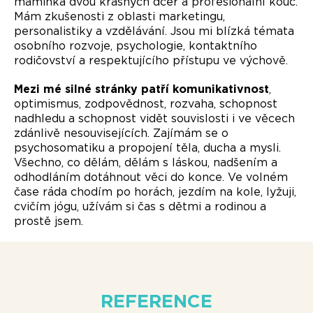
maminka dvou krásných dcer a profesionální kouč.
Mám zkušenosti z oblasti marketingu,
personalistiky a vzdělávání. Jsou mi blízká témata
osobního rozvoje, psychologie, kontaktního
rodičovství a respektujícího přístupu ve výchově.
Mezi mé silné stránky patří komunikativnost
,
optimismus, zodpovědnost, rozvaha, schopnost
nadhledu a schopnost vidět souvislosti i ve věcech
zdánlivě nesouvisejících. Zajímám se o
psychosomatiku a propojení těla, ducha a mysli.
Všechno, co dělám, dělám s láskou, nadšením a
odhodláním dotáhnout věci do konce. Ve volném
čase ráda chodím po horách, jezdím na kole, lyžuji,
cvičím jógu, užívám si čas s dětmi a rodinou a
prostě jsem.
REFERENCE