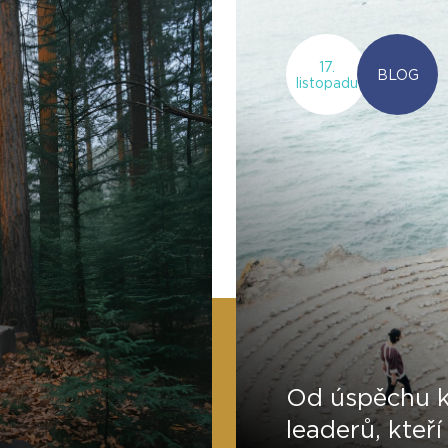
17.
BLOG
listopadu
Od úspěchu k
leaderů, kteří