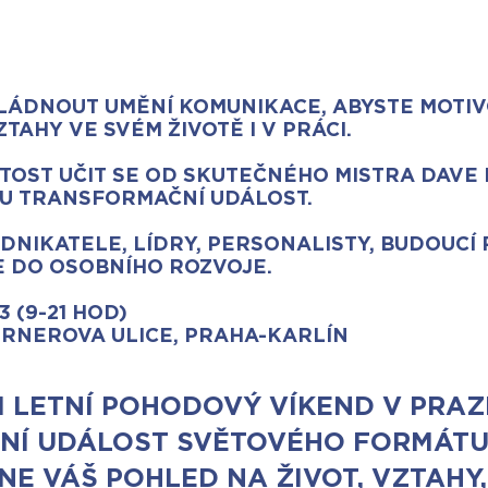
LÁDNOUT UMĚNÍ KOMUNIKACE, ABYSTE MOTIV
TAHY VE SVÉM ŽIVOTĚ I V PRÁCI.
TOST UČIT SE OD SKUTEČNÉHO MISTRA DAVE 
OU TRANSFORMAČNÍ UDÁLOST.
NIKATELE, LÍDRY, PERSONALISTY, BUDOUCÍ
 DO OSOBNÍHO ROZVOJE.
3 (9-21 HOD)
ERNEROVA ULICE, PRAHA-KARLÍN
 LETNÍ POHODOVÝ VÍKEND V PRAZ
Í UDÁLOST SVĚTOVÉHO FORMÁTU
E VÁŠ POHLED NA ŽIVOT, VZTAHY,