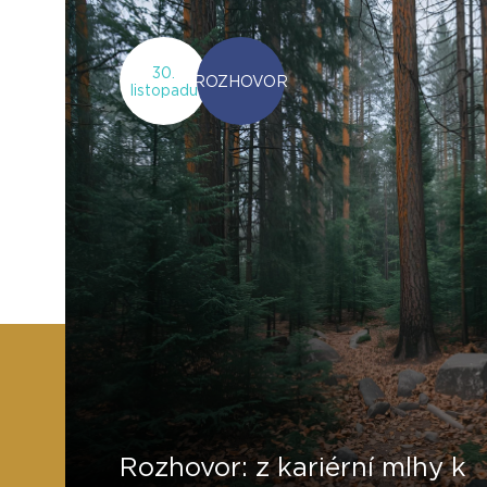
30.
ROZHOVOR
listopadu
Rozhovor: z kariérní mlhy k