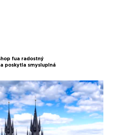
shop fua radostný
í a poskytla smysluplná