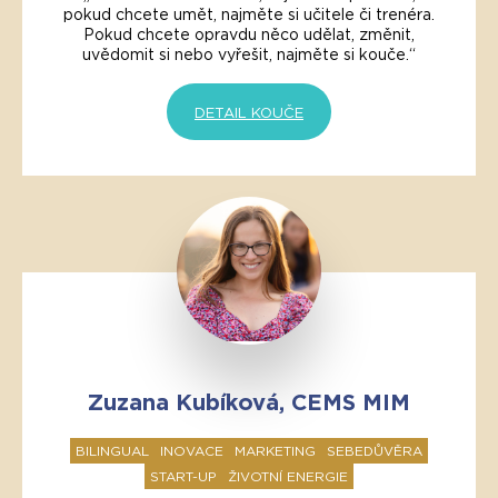
pokud chcete umět, najměte si učitele či trenéra.
Pokud chcete opravdu něco udělat, změnit,
uvědomit si nebo vyřešit, najměte si kouče.“
DETAIL KOUČE
Zuzana Kubíková, CEMS MIM
BILINGUAL
INOVACE
MARKETING
SEBEDŮVĚRA
START-UP
ŽIVOTNÍ ENERGIE