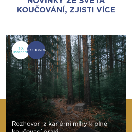
NOVINKY ZE SVĚTA
KOUČOVÁNÍ, ZJISTI VÍCE
30.
ROZHOVOR
listopadu
Rozhovor: z kariérní mlhy k plné
koučovací praxi