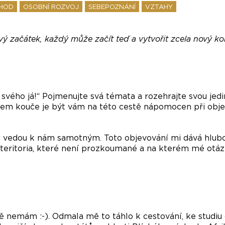
HOD
OSOBNÍ ROZVOJ
SEBEPOZNÁNÍ
VZTAHY
ový začátek, každý může začít teď a vytvořit zcela nový k
i svého já!“ Pojmenujte svá témata a rozehrajte svou jed
lem kouče je být vám na této cestě nápomocen při objev
 vedou k nám samotným. Toto objevování mi dává hlubok
teritoria, které není prozkoumané a na kterém mé otáz
ě nemám :-). Odmala mě to táhlo k cestování, ke studiu 