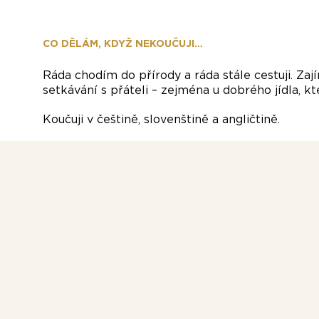
CO DĚLÁM, KDYŽ NEKOUČUJI…
Ráda chodím do přírody a ráda stále cestuji. Za
setkávání s přáteli – zejména u dobrého jídla, k
Koučuji v češtině, slovenštině a angličtině.