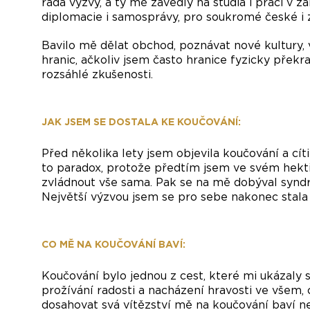
ráda výzvy, a ty mě zavedly na studia i práci v z
diplomacie i samosprávy, pro soukromé české i z
Bavilo mě dělat obchod, poznávat nové kultury, 
hranic, ačkoliv jsem často hranice fyzicky překr
rozsáhlé zkušenosti.
JAK JSEM SE DOSTALA KE KOUČOVÁNÍ:
Před několika lety jsem objevila koučování a cít
to paradox, protože předtím jsem ve svém hekt
zvládnout vše sama. Pak se na mě dobýval syndr
Největší výzvou jsem se pro sebe nakonec stala
CO MĚ NA KOUČOVÁNÍ BAVÍ:
Koučování bylo jednou z cest, které mi ukázaly
prožívání radosti a nacházení hravosti ve všem,
dosahovat svá vítězství mě na koučování baví ne