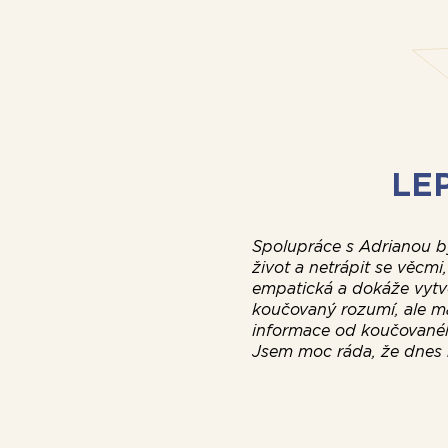
LE
Spolupráce s Adrianou by
život a netrápit se věcmi
empatická a dokáže vytv
koučovaný rozumí, ale má
informace od koučovanéh
Jsem moc ráda, že dnes n