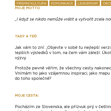
FIREMNÍ KULTURA
KOMUNIKACE
LEADERSHIP
OBC
MOJE MOTTO
„I když se nikdo nemůže vrátit a vytvořit zcela n
TADY A TEĎ
Jak vám to zní: „Objevte v sobě tu nejlepší verz
lepších výsledků v tom, na čem vám záleží. Úko
výzvy.
Protože pevně věřím, že všechny cesty nakonec
Vnímám ho jako vzájemnou inspiraci, jako mapu 
do toho společně?
MOJE CESTA:
Pocházím ze Slovenska, ale přízvuk prý v češtin