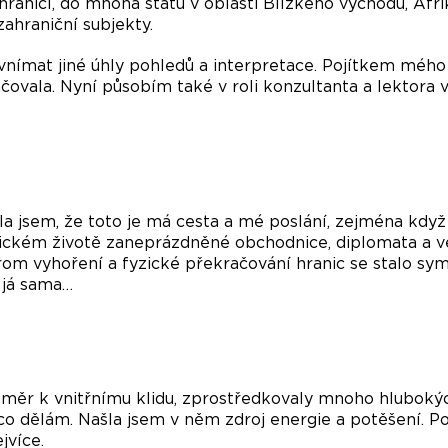
ahraničí, do mnoha států v oblasti Blízkého východu, Afr
ahraniční subjekty.
vnímat jiné úhly pohledů a interpretace. Pojítkem mého 
ačovala. Nyní působím také v roli konzultanta a lektora 
ila jsem, že toto je má cesta a mé poslání, zejména když 
ickém životě zaneprázdněné obchodnice, diplomata a vě
om vyhoření a fyzické překračování hranic se stalo symb
 já sama…
 směr k vnitřnímu klidu, zprostředkovaly mnoho hlubok
 co dělám. Našla jsem v něm zdroj energie a potěšení. P
jvíce.