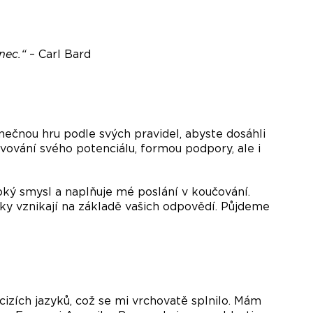
onec.“
– Carl Bard
inečnou hru podle svých pravidel, abyste dosáhli
ování svého potenciálu, formou podpory, ale i
ý smysl a naplňuje mé poslání v koučování.
ky vznikají na základě vašich odpovědí. Půjdeme
cizích jazyků, což se mi vrchovatě splnilo. Mám