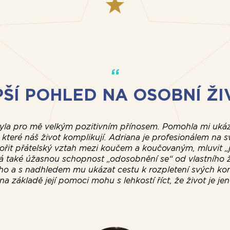
PŠÍ POHLED NA OSOBNÍ ŽI
la pro mě velkým pozitivním přínosem. Pomohla mi ukázat
, které náš život komplikují. Adriana je profesionálem na 
ořit přátelský vztah mezi koučem a koučovaným, mluvit 
 také úžasnou schopnost „odosobnění se“ od vlastního ž
o a s nadhledem mu ukázat cestu k rozpletení svých k
a základě její pomoci mohu s lehkostí říct, že život je j