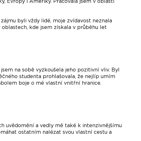
iky, Evropy i Ameriky. Pracovala jsem v oblasti
zájmu byli vždy lidé, moje zvídavost neznala
v oblastech, kde jsem získala v průběhu let
jsem na sobě vyzkoušela jeho pozitivní vliv. Byl
čného studenta prohlašovala, že nejlíp umím
olem boje o mé vlastní vnitřní hranice.
ých uvědomění a vedly mě také k intenzivnějšímu
omáhat ostatním nalézat svou vlastní cestu a