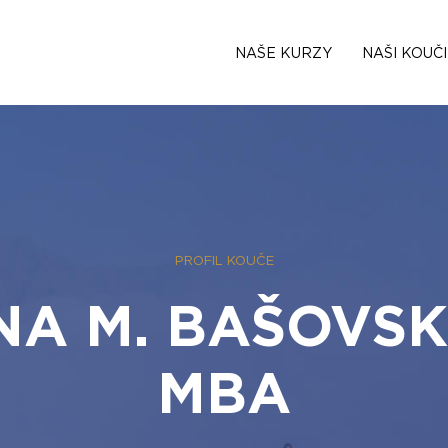
NAŠE KURZY
NAŠI KOUČI
PROFIL KOUČE
A M. BAŠOVSK
MBA