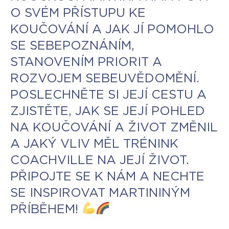
O SVÉM PŘÍSTUPU KE
KOUČOVÁNÍ A JAK JÍ POMOHLO
SE SEBEPOZNÁNÍM,
STANOVENÍM PRIORIT A
ROZVOJEM SEBEUVĚDOMĚNÍ.
POSLECHNĚTE SI JEJÍ CESTU A
ZJISTĚTE, JAK SE JEJÍ POHLED
NA KOUČOVÁNÍ A ŽIVOT ZMĚNIL
A JAKÝ VLIV MĚL TRÉNINK
COACHVILLE NA JEJÍ ŽIVOT.
PŘIPOJTE SE K NÁM A NECHTE
SE INSPIROVAT MARTININÝM
PŘÍBĚHEM!