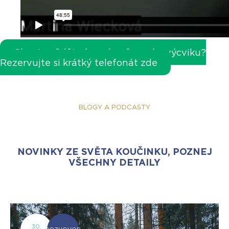
Chcete vědět více o koučovacím výcviku?
Rezervujte si krátký telefonát zde
BLOGY A PODCASTY
NOVINKY ZE SVĚTA KOUČINKU, POZNEJ
VŠECHNY DETAILY
30.