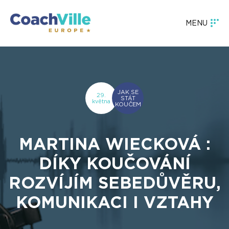
MENU
JAK SE
29.
STÁT
května
KOUČEM
MARTINA WIECKOVÁ :
DÍKY KOUČOVÁNÍ
ROZVÍJÍM SEBEDŮVĚRU,
KOMUNIKACI I VZTAHY