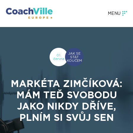
MENU
JAK SE
01.
STÁT
června
KOUČEM
MARKÉTA ZIMČÍKOVÁ:
MÁM TEĎ SVOBODU
JAKO NIKDY DŘÍVE,
PLNÍM SI SVŮJ SEN