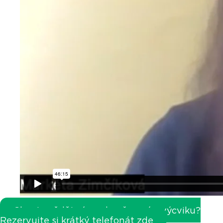
Chcete vědět více o koučovacím výcviku?
Rezervujte si krátký telefonát zde