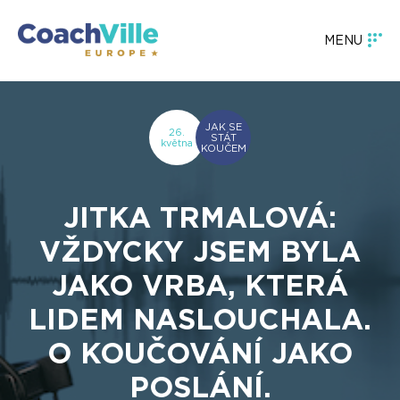
MENU
JAK SE
26.
STÁT
května
KOUČEM
JITKA TRMALOVÁ:
VŽDYCKY JSEM BYLA
JAKO VRBA, KTERÁ
LIDEM NASLOUCHALA.
O KOUČOVÁNÍ JAKO
POSLÁNÍ.