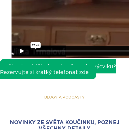
Chcete vědět více o koučovacím výcviku?
Rezervujte si krátký telefonát zde
BLOGY A PODCASTY
NOVINKY ZE SVĚTA KOUČINKU, POZNEJ
VŠECHNY DETAILY