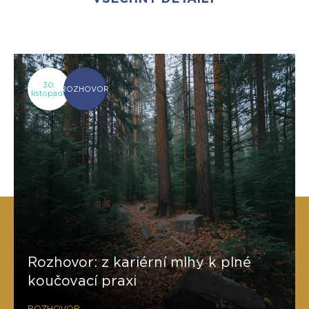
30.
ROZHOVOR
listopadu
Rozhovor: z kariérní mlhy k plné
koučovací praxi
ROZHOVOR