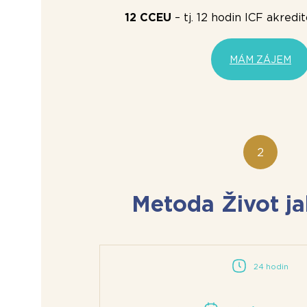
12 CCEU
– tj. 12 hodin ICF akred
MÁM ZÁJEM
Metoda Život ja
24 hodin