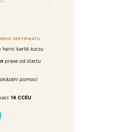
kce
KÉHO CERTIFIKÁTU
 herní kartě kurzu
in
praxe od startu
okázání pomocí
kaci:
14 CCEU