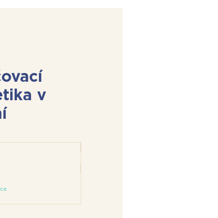
čovací
tika v
í
kce