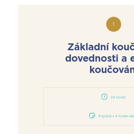
Základní kou
dovednosti a e
koučován
24 hodin
6 týdnů x 4 hodin le