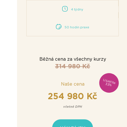
4 týdny
50 hodin praxe
Běžná cena za všechny kurzy
314 980 Kč
U
Naše cena
šetříte 33%
254 980 Kč
včetně DPH