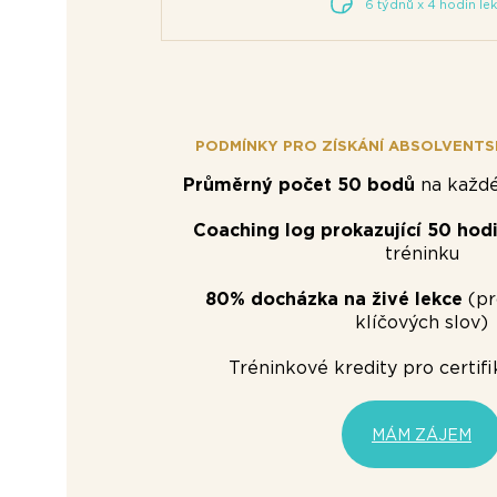
6 týdnů x 4 hodin le
PODMÍNKY PRO ZÍSKÁNÍ ABSOLVENTS
Průměrný počet 50 bodů
na každé
Coaching log prokazující 50 hod
tréninku
80% docházka na živé lekce
(pr
klíčových slov)
Tréninkové kredity pro certifi
MÁM ZÁJEM