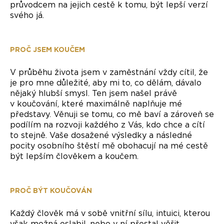
průvodcem na jejich cestě k tomu, být lepší verzí
svého já.
PROČ JSEM KOUČEM
V průběhu života jsem v zaměstnání vždy cítil, že
je pro mne důležité, aby mi to, co dělám, dávalo
nějaký hlubší smysl. Ten jsem našel právě
v koučování, které maximálně naplňuje mé
představy. Věnuji se tomu, co mě baví a zároveň se
podílím na rozvoji každého z Vás, kdo chce a cítí
to stejně. Vaše dosažené výsledky a následné
pocity osobního štěstí mě obohacují na mé cestě
být lepším člověkem a koučem.
PROČ BÝT KOUČOVÁN
Každý člověk má v sobě vnitřní sílu, intuici, kterou
však možná oslabil, nebo v ní přestal věřit.