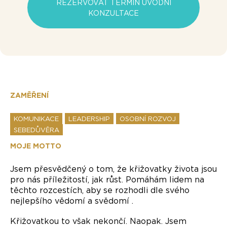
REZERVOVAT TERMÍN ÚVODNÍ
KONZULTACE
ZAMĚŘENÍ
KOMUNIKACE
LEADERSHIP
OSOBNÍ ROZVOJ
SEBEDŮVĚRA
MOJE MOTTO
Jsem přesvědčený o tom, že křižovatky života jsou
pro nás příležitostí, jak růst. Pomáhám lidem na
těchto rozcestích, aby se rozhodli dle svého
nejlepšího vědomí a svědomí .
Křižovatkou to však nekončí. Naopak. Jsem