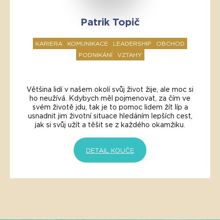
Patrik Topič
KARIERA
KOMUNIKACE
LEADERSHIP
OBCHOD
PODNIKÁNÍ
VZTAHY
Většina lidí v našem okolí svůj život žije, ale moc si
ho neužívá. Kdybych měl pojmenovat, za čím ve
svém životě jdu, tak je to pomoc lidem žít líp a
usnadnit jim životní situace hledáním lepších cest,
jak si svůj užít a těšit se z každého okamžiku.
DETAIL KOUČE