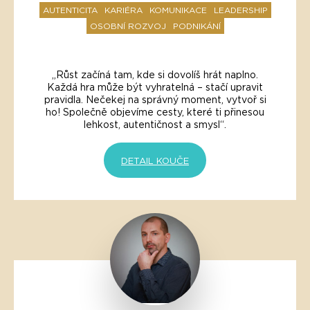
AUTENTICITA
KARIÉRA
KOMUNIKACE
LEADERSHIP
OSOBNÍ ROZVOJ
PODNIKÁNÍ
„Růst začíná tam, kde si dovolíš hrát naplno.
Každá hra může být vyhratelná – stačí upravit
pravidla. Nečekej na správný moment, vytvoř si
ho! Společně objevíme cesty, které ti přinesou
lehkost, autentičnost a smysl“.
DETAIL KOUČE