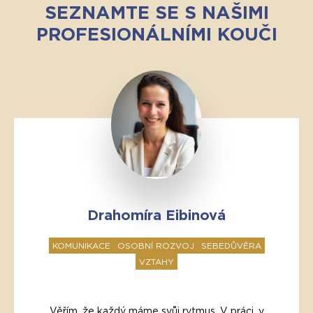
SEZNAMTE SE S NAŠIMI
PROFESIONÁLNÍMI KOUČI
Drahomíra Eibinová
KOMUNIKACE
OSOBNÍ ROZVOJ
SEBEDŮVĚRA
VZTAHY
Věřím, že každý máme svůj rytmus. V práci, v