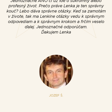
Jednoznačne ANO či už ide o súkromný alebo
profesný život. Prečo práve Lenka je ten správny
s
kouč? Lebo dáva správne otázky. Keď sa zamotám
o
v živote, tak ma Lenkine otázky vedu k správnym
mý
odpovediam a k správnym krokom a frčím veselo
ďalej. Jednoznačné odporúčam.
p
Ďakujem Lenka
s
př
JOZEF Š.