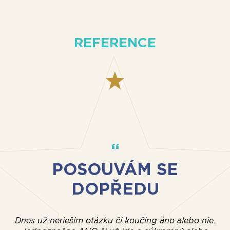
REFERENCE
POSOUVÁM SE
DOPŘEDU
Dnes už neriešim otázku či koučing áno alebo nie.
P