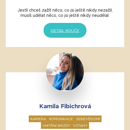
Jestli chceš zažít něco, co jsi ještě nikdy nezažil,
musíš udělat něco, co jsi ještě nikdy neudělal.
DETAIL KOUČE
Kamila Fibichrová
KARIERA
KOMUNIKACE
SEBEVĚDOMÍ
VNITŘNÍ BRZDY
VZTAHY