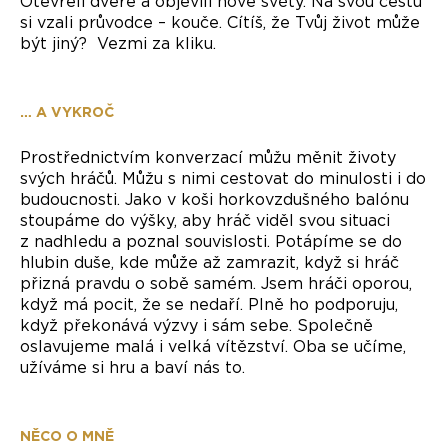
Otevřeli dveře a objevili nové světy. Na svou cestu
si vzali průvodce – kouče. Cítíš, že Tvůj život může
být jiný? Vezmi za kliku.
… A VYKROČ
Prostřednictvím konverzací můžu měnit životy
svých hráčů. Můžu s nimi cestovat do minulosti i do
budoucnosti. Jako v koši horkovzdušného balónu
stoupáme do výšky, aby hráč viděl svou situaci
z nadhledu a poznal souvislosti. Potápíme se do
hlubin duše, kde může až zamrazit, když si hráč
přizná pravdu o sobě samém. Jsem hráči oporou,
když má pocit, že se nedaří. Plně ho podporuju,
když překonává výzvy i sám sebe. Společně
oslavujeme malá i velká vítězství. Oba se učíme,
užíváme si hru a baví nás to.
NĚCO O MNĚ