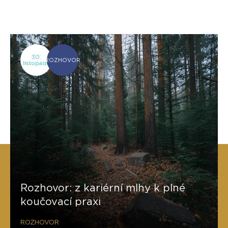
30.
ROZHOVOR
listopadu
Rozhovor: z kariérní mlhy k plné
koučovací praxi
ROZHOVOR