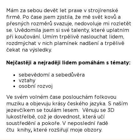
Mám za sebou devět let praxe v strojírenské
firmě. Po čase jsem zjistila, že mě svět kovů a
přesných rozměrů svazuje, nedovoluje mi rozletět
se. Uvědomila jsem si své talenty, které uplatním
při koučování. Umím trpělivě naslouchat lidem,
rozdmýchat v nich plamínek nadšení a trpělivě
čekat na výsledky.
Nejčastěji a nejraději lidem pomáhám s tématy:
sebevědomí a sebedůvěra
vztahy
osobní rozvoj
Ve svém volném čase poslouchám folkovou
muziku a objevuju krásy českého jazyka. S naším
jezevčíkem se toulám lesem. Věnuju se 3D
lukostřelbě, což je dovednost, která učí
soustředění a pokoře. V neposlední řadě
čtu knihy
,
které rozšiřují moje obzory.