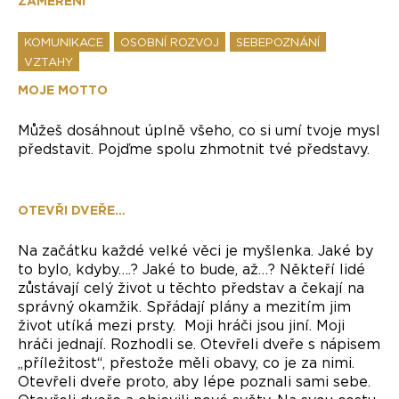
ZAMĚŘENÍ
KOMUNIKACE
OSOBNÍ ROZVOJ
SEBEPOZNÁNÍ
VZTAHY
MOJE MOTTO
Můžeš dosáhnout úplně všeho, co si umí tvoje mysl
představit. Pojďme spolu zhmotnit tvé představy.
OTEVŘI DVEŘE…
Na začátku každé velké věci je myšlenka. Jaké by
to bylo, kdyby….? Jaké to bude, až…? Někteří lidé
zůstávají celý život u těchto představ a čekají na
správný okamžik. Spřádají plány a mezitím jim
život utíká mezi prsty. Moji hráči jsou jiní. Moji
hráči jednají. Rozhodli se. Otevřeli dveře s nápisem
„příležitost“, přestože měli obavy, co je za nimi.
Otevřeli dveře proto, aby lépe poznali sami sebe.