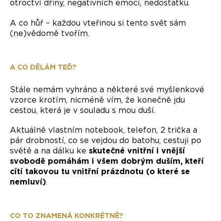
otroctví dřiny, negativních emocí, nedostatku.
A co hůř – každou vteřinou si tento svět sám
(ne)vědomě tvořím.
A CO DĚLÁM TEĎ?
Stále nemám vyhráno a některé své myšlenkové
vzorce krotím, nicméně vím, že konečně jdu
cestou, která je v souladu s mou duší.
Aktuálně vlastním notebook, telefon, 2 trička a
pár drobností, co se vejdou do batohu, cestuji po
světě a na dálku ke
skutečné vnitřní i vnější
svobodě pomáhám i všem dobrým duším, kteří
cítí takovou tu vnitřní prázdnotu (o které se
nemluví)
.
CO TO ZNAMENÁ KONKRÉTNĚ?