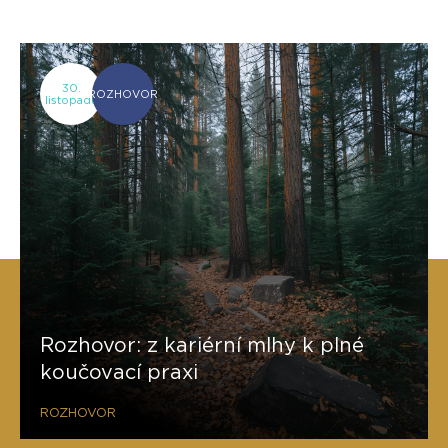
30.
ROZHOVOR
listopadu
Rozhovor: z kariérní mlhy k plné
koučovací praxi
ROZHOVOR