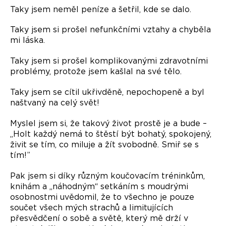
Taky jsem neměl peníze a šetřil, kde se dalo.
Taky jsem si prošel nefunkčními vztahy a chyběla
mi láska.
Taky jsem si prošel komplikovanými zdravotními
problémy, protože jsem kašlal na své tělo.
Taky jsem se cítil ukřivděně, nepochopeně a byl
naštvaný na celý svět!
Myslel jsem si, že takový život prostě je a bude –
„Holt každý nemá to štěstí být bohatý, spokojený,
živit se tím, co miluje a žít svobodně. Smiř se s
tím!”
Pak jsem si díky různým koučovacím tréninkům,
knihám a „náhodným“ setkáním s moudrými
osobnostmi uvědomil, že to všechno je pouze
součet všech mých strachů a limitujících
přesvědčení o sobě a světě, který mě drží v