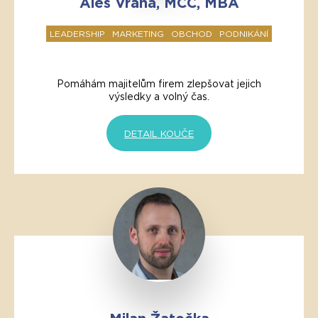
Aleš Vrána, MCC, MBA
LEADERSHIP
MARKETING
OBCHOD
PODNIKÁNÍ
Pomáhám majitelům firem zlepšovat jejich
výsledky a volný čas.
DETAIL KOUČE