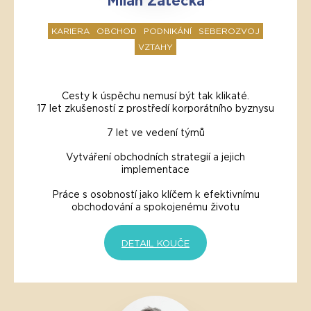
Milan Žatečka
KARIERA
OBCHOD
PODNIKÁNÍ
SEBEROZVOJ
VZTAHY
Cesty k úspěchu nemusí být tak klikaté.
17 let zkušeností z prostředí korporátního byznysu
7 let ve vedení týmů
Vytváření obchodních strategií a jejich
implementace
Práce s osobností jako klíčem k efektivnímu
obchodování a spokojenému životu
DETAIL KOUČE