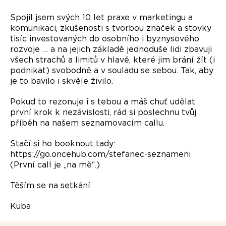
Spojil jsem svých 10 let praxe v marketingu a
komunikaci, zkušenosti s tvorbou značek a stovky
tisíc investovaných do osobního i byznysového
rozvoje … a na jejich základě jednoduše lidi zbavuji
všech strachů a limitů v hlavě, které jim brání žít (i
podnikat) svobodně a v souladu se sebou. Tak, aby
je to bavilo i skvěle živilo.
Pokud to rezonuje i s tebou a máš chuť udělat
první krok k nezávislosti, rád si poslechnu tvůj
příběh na našem seznamovacím callu.
Stačí si ho booknout tady:
https://go.oncehub.com/stefanec-seznameni
(První call je „na mě“.)
Těším se na setkání.
Kuba