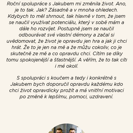
Roční spolupráce s Jakubem mi změnila život. Ano,
je to tak. Jak? Zásadně a v mnoha ohledech.
Kdybych to měl shrnout, tak hlavně v tom, že jsem
se naučil využívat potenciálu, který v sobě mám a
dále ho rozvíjet. Postupně jsem se naučil
odbourávat své vlastní démony a začal si
js
uvědomovat, že život je opravdu jen hra a jak ji chci
hrát. Že to je jen na mě a že můžu cokoliv, co je
skutečně ze mě a co opravdu chci. Cítím se díky
tomu spokojenější a šťastnější. A věřím, že to tak cítí
i mé okolí.
p
S spolupráci s koučem a tedy i konkrétně s
k
Jakubem bych doporučil opravdu každému kdo
chci život opravdicky prožít a má vnitřní motivaci
po změně k lepšímu, pomoci, uzdravení.