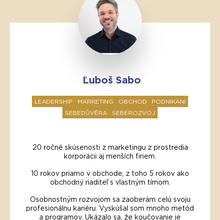
Ľuboš Sabo
LEADERSHIP
MARKETING
OBCHOD
PODNIKÁNÍ
SEBEDŮVĚRA
SEBEROZVOJ
20 ročné skúsenosti z marketingu z prostredia
korporácii aj menších firiem.
10 rokov priamo v obchode, z toho 5 rokov ako
obchodný riaditeľ s vlastným tímom.
Osobnostným rozvojom sa zaoberám celú svoju
profesionálnu kariéru. Vyskúšal som mnoho metód
a programov. Ukázalo sa, že koučovanie je