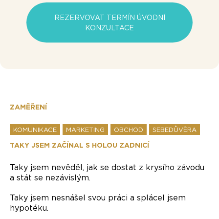
REZERVOVAT TERMÍN ÚVODNÍ
KONZULTACE
ZAMĚŘENÍ
KOMUNIKACE
MARKETING
OBCHOD
SEBEDŮVĚRA
TAKY JSEM ZAČÍNAL S HOLOU ZADNICÍ
Taky jsem nevěděl, jak se dostat z krysího závodu
a stát se nezávislým.
Taky jsem nesnášel svou práci a splácel jsem
hypotéku.