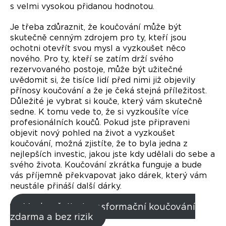
s velmi vysokou přidanou hodnotou.
Je třeba zdůraznit, že koučování může být
skutečně cenným zdrojem pro ty, kteří jsou
ochotni otevřít svou mysl a vyzkoušet něco
nového. Pro ty, kteří se zatím drží svého
rezervovaného postoje, může být užitečné
uvědomit si, že tisíce lidí před nimi již objevily
přínosy koučování a že je čeká stejná příležitost.
Důležité je vybrat si kouče, který vám skutečně
sedne. K tomu vede to, že si vyzkoušíte více
profesionálních koučů. Pokud jste připraveni
objevit nový pohled na život a vyzkoušet
koučování, možná zjistíte, že to byla jedna z
nejlepších investic, jakou jste kdy udělali do sebe a
svého života. Koučování zkrátka funguje a bude
vás příjemně překvapovat jako dárek, který vám
neustále přináší další dárky.
Vyzkoušejte transformační koučování
zdarma a bez rizik