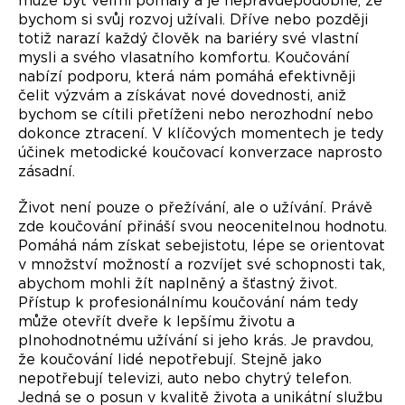
bychom si svůj rozvoj užívali. Dříve nebo později
totiž narazí každý člověk na bariéry své vlastní
mysli a svého vlasatního komfortu. Koučování
nabízí podporu, která nám pomáhá efektivněji
čelit výzvám a získávat nové dovednosti, aniž
bychom se cítili přetíženi nebo nerozhodní nebo
dokonce ztracení. V klíčových momentech je tedy
účinek metodické koučovací konverzace naprosto
zásadní.
Život není pouze o přežívání, ale o užívání. Právě
zde koučování přináší svou neocenitelnou hodnotu.
Pomáhá nám získat sebejistotu, lépe se orientovat
v množství možností a rozvíjet své schopnosti tak,
abychom mohli žít naplněný a šťastný život.
Přístup k profesionálnímu koučování nám tedy
může otevřít dveře k lepšímu životu a
plnohodnotnému užívání si jeho krás. Je pravdou,
že koučování lidé nepotřebují. Stejně jako
nepotřebují televizi, auto nebo chytrý telefon.
Jedná se o posun v kvalitě života a unikátní službu