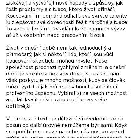
získávají a vytvářejí nové nápady a způsoby, jak
řešit problémy a situace, které život přináší.
Koučování jim pomáhá odhalit své skryté talenty
iu zlepšovat své dovednosti řešit náročné situace.
To vede k lepšímu zvládání každodenních výzev,
ať už v osobním nebo pracovním životě.
Život v dnešní době není tak jednoduchý a
přímočarý, jak si někteří lidé, kteří jsou vůči
koučování skeptičtí, mohou myslet. Naše
společnost prochází rychlými změnami a dnešní
doba je složitější než kdy dříve. Současně nám
však poskytuje mnoho možností, kudy se člověk
může vydat a jak může dosáhnout osobního i
profesního úspěchu. Vybírat si ze všech možností
a dělat kvalitnější rozhodnutí je tak stále
obtížnější.
V tomto kontextu je důležité si uvědomit, že na
posun do další úrovně nemůžeme být sami. Když
se spoléháme pouze na sebe, náš postup vpřed
může být velmi pomalý a je nepravděpodobné, že