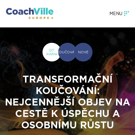
MENU
07.
KOUČOVÁNÍ
NOVÉ
května
TRANSFORMAČNÍ
KOUČOVÁNÍ:
NEJCENNĚJŠÍ OBJEV NA
CESTĚ K ÚSPĚCHU A
OSOBNÍMU RŮSTU