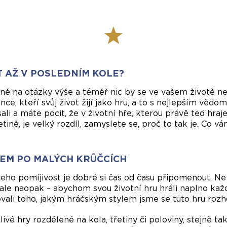
T AŽ V POSLEDNÍM KOLE?
mně na otázky výše a téměř nic by se ve vašem životě n
ince, kteří svůj život žijí jako hru, a to s nejlepším vě
ali a máte pocit, že v životní hře, kterou právě teď hraj
etině, je velký rozdíl, zamyslete se, proč to tak je. Co vá
EM PO MALÝCH KRŮČCÍCH
jeho pomíjivost je dobré si čas od času připomenout. N
, ale naopak – abychom svou životní hru hráli naplno k
ovali toho, jakým hráčským stylem jsme se tuto hru rozh
tlivé hry rozdělené na kola, třetiny či poloviny, stejně t