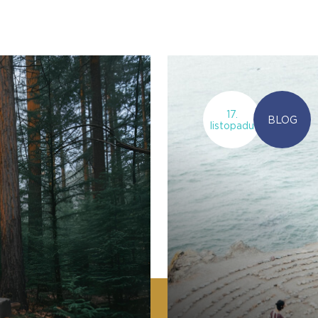
17.
BLOG
listopadu