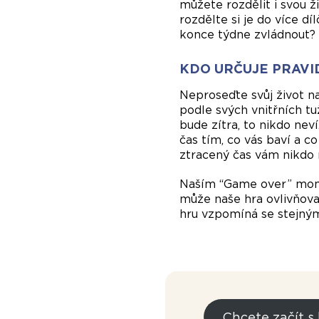
můžete rozdělit i svou ž
rozdělte si je do více dí
konce týdne zvládnout? 
KDO URČUJE PRAVI
Neproseďte svůj život na
podle svých vnitřních tu
bude zítra, to nikdo nev
čas tím, co vás baví a c
ztracený čas vám nikdo 
Naším “Game over” mome
může naše hra ovlivňovat
hru vzpomíná se stejný
Chcete začít s