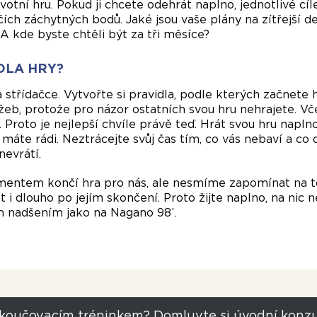
ivotní hru. Pokud ji chcete odehrát naplno, jednotlivé cí
lčích záchytných bodů. Jaké jsou vaše plány na zítřejší d
A kde byste chtěli být za tři měsíce?
DLA HRY?
 střídačce. Vytvořte si pravidla, podle kterých začnete 
žeb, protože pro názor ostatních svou hru nehrajete. Vče
í. Proto je nejlepší chvíle právě teď. Hrát svou hru napl
o máte rádi. Neztrácejte svůj čas tím, co vás nebaví a co
nevrátí.
ntem končí hra pro nás, ale nesmíme zapomínat na to
 i dlouho po jejím skončení. Proto žijte naplno, na nic n
m nadšením jako na Nagano 98’.
 koučovacím tréninkem? Domluvte si úvodní konzu