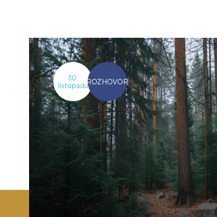
30.
ROZHOVOR
listopadu