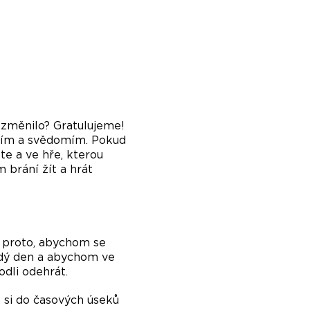
ezměnilo? Gratulujeme!
domím a svědomím. Pokud
ete a ve hře, kterou
m brání žít a hrát
e proto, abychom se
aždý den a abychom ve
odli odehrát.
ak si do časových úseků