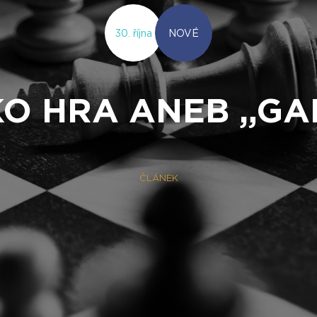
30. října
NOVÉ
KO HRA ANEB „GA
ČLÁNEK