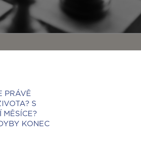
E PRÁVĚ
IVOTA? S
Í MĚSÍCE?
KDYBY KONEC