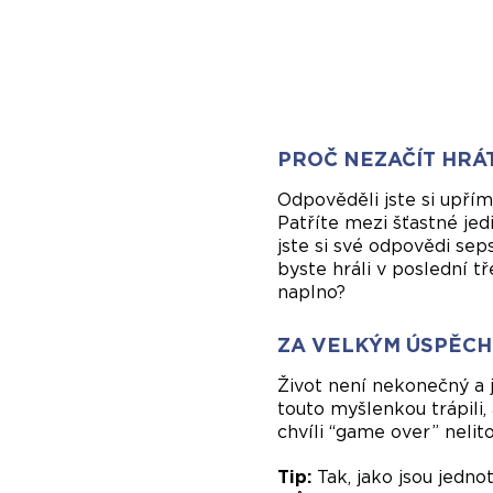
PROČ NEZAČÍT HRÁ
Odpověděli jste si upří
Patříte mezi šťastné jed
jste si své odpovědi seps
byste hráli v poslední tř
naplno?
ZA VELKÝM ÚSPĚCH
Život není nekonečný a 
touto myšlenkou trápili
chvíli “game over” nelit
Tip:
Tak, jako jsou jedno