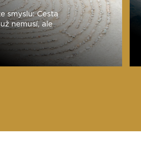
e smyslu: Cesta
 už nemusí, ale