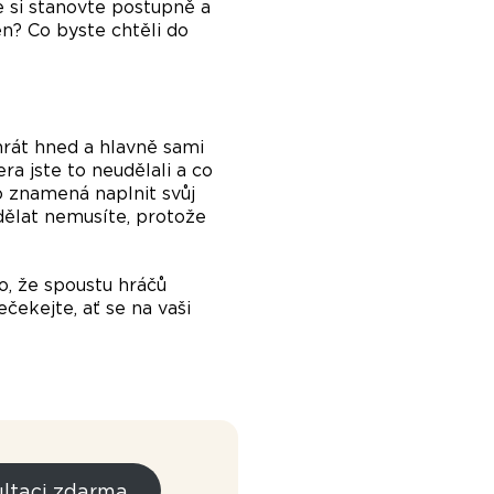
le si stanovte postupně a
en? Co byste chtěli do
hrát hned a hlavně sami
ra jste to neudělali a co
no znamená naplnit svůj
 dělat nemusíte, protože
, že spoustu hráčů
ečekejte, ať se na vaši
ltaci zdarma.