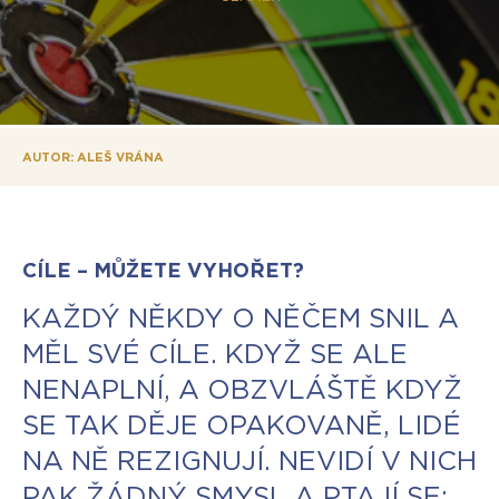
AUTOR: ALEŠ VRÁNA
CÍLE – MŮŽETE VYHOŘET?
KAŽDÝ NĚKDY O NĚČEM SNIL A
MĚL SVÉ CÍLE. KDYŽ SE ALE
NENAPLNÍ, A OBZVLÁŠTĚ KDYŽ
SE TAK DĚJE OPAKOVANĚ, LIDÉ
NA NĚ REZIGNUJÍ. NEVIDÍ V NICH
PAK ŽÁDNÝ SMYSL A PTAJÍ SE: