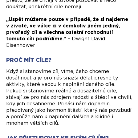
dokázat, konkrétní cíle nemají.
„Uspět můžeme pouze v případě, že si najdeme
v životě, ve válce či v čemkoliv jiném jediný,
prvořadý cíl a všechna ostatní rozhodnutí
tomuto cíli podřídíme.“
– Dwight David
Eisenhower
PROČ MÍT CÍLE?
Když si stanovíme cíl, víme, čeho chceme
dosáhnout a je pro nás snazší dělat přesně ty
aktivity, které vedou k naplnění daného cíle.
Pokud si stanovíme reálné a dosažitelné cíle,
stávají se pro nás zdrojem radosti a štěstí ve chvíli,
kdy jich dosáhneme. Přináší nám dopamin,
přezdívaný jako hormon štěstí, který nás povzbudí
a pomůže nám k naplnění dalších a klidně i
mnohem větších cílů.
JAK PŘISTUPOVAT KE SVÝM CÍLŮM?