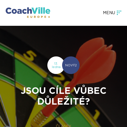
MENU
13.
NOVÝ2
ledna
JSOU CÍLE VŮBEC
DŮLEŽITÉ?
ČLÁNEK