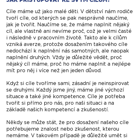
Cíle máme už jako malé děti. V dětství nám rodiče
tvoří cíle, od kterých se pak nesprávně naučíme,
jak je tvořit. Naučíme se, že máme naplnit nějaký
cíl, ale vlastně ani nevíme proč, což je velmi časté
i následně v pracovním životě. Takto ale k cílům
vzniká averze, protože dosažením takového cíle
nedochází k naplnění nás samotných, ale naopak
naplnění druhých. Vždy je důležité vědět, proč
nějaký cíl máme, proč ho máme naplnit a nejlépe
mít pro něj i více než jen jeden důvod.
Když si cíle tvoříme sami, zásadní je neinspirovat
se druhými. Každý jsme jiný, máme jiné výchozí
situace a také jiné kompetence. Cíle je potřeba
tvořit si přímo pro nás, pro naši situaci a na
základě našich kompetencí a zkušeností.
Někdy se může stát, že pro dosažení našeho cíle
potřebujeme znalost nebo zkušenost, kterou
nemáme. V takovém případě je důležité umět si