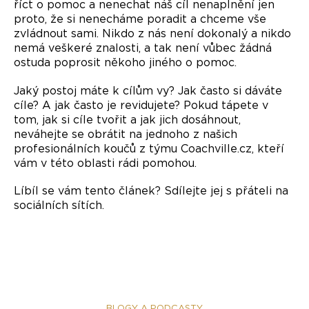
říct o pomoc a nenechat náš cíl nenaplnění jen
proto, že si nenecháme poradit a chceme vše
zvládnout sami. Nikdo z nás není dokonalý a nikdo
nemá veškeré znalosti, a tak není vůbec žádná
ostuda poprosit někoho jiného o pomoc.
Jaký postoj máte k cílům vy? Jak často si dáváte
cíle? A jak často je revidujete? Pokud tápete v
tom, jak si cíle tvořit a jak jich dosáhnout,
neváhejte se obrátit na jednoho z našich
profesionálních koučů z týmu Coachville.cz
, kteří
vám v této oblasti rádi pomohou.
Líbíl se vám tento článek? Sdílejte jej s přáteli na
sociálních sítích.
BLOGY A PODCASTY