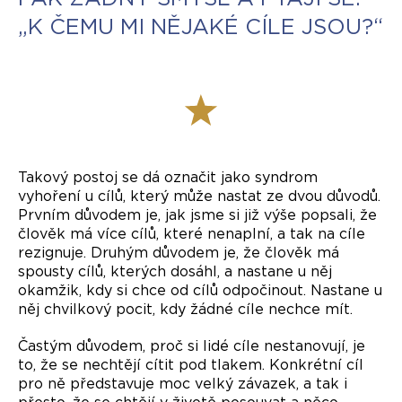
„K ČEMU MI NĚJAKÉ CÍLE JSOU?“
Takový postoj se dá označit jako syndrom
vyhoření u cílů, který může nastat ze dvou důvodů.
Prvním důvodem je, jak jsme si již výše popsali, že
člověk má více cílů, které nenaplní, a tak na cíle
rezignuje. Druhým důvodem je, že člověk má
spousty cílů, kterých dosáhl, a nastane u něj
okamžik, kdy si chce od cílů odpočinout. Nastane u
něj chvilkový pocit, kdy žádné cíle nechce mít.
Častým důvodem, proč si lidé cíle nestanovují, je
to, že se nechtějí cítit pod tlakem. Konkrétní cíl
pro ně představuje moc velký závazek, a tak i
přesto, že se chtějí v životě posouvat a něco