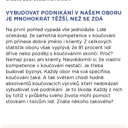
VYBUDOVAT PODNIKÁNÍ V NAŠEM OBORU
JE MNOHOKRÁT TĚŽŠÍ, NEŽ SE ZDÁ
Na první pohled vypadá vše jednoduše. Lidé
očekávají, že samotná kompetence v koučování
jim přinese dobré jméno i klienty. Z celkových
statistik oboru však vyplývá, že 81 procent lidí
dříve nebo později s koučováním skončí. Proč?
Nemají praxi, ani klienty. Neuvědomili si, že vlastní
kompetence v koučování nestačí. Je třeba
budovat byznys. Každý obor má svá specifika,
koučování také. A tak světem chodí hodně
absolventů koučovacích výcviků, kteří nedokázali
vybudovat své podnikání. Je to škoda. Každý z nich
by totiž v průběhu svého života mohl pomoct
stovkám i tisícům lidí. Znáte někoho takového?