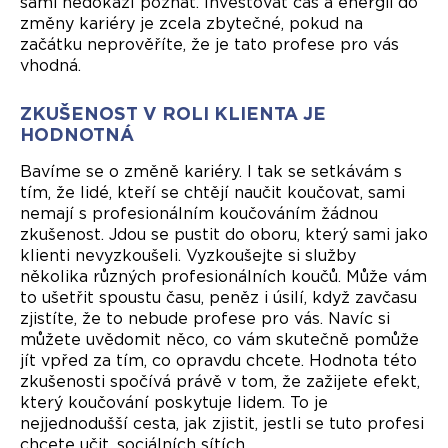
sami nedokáží poznat. Investovat čas a energii do
změny kariéry je zcela zbytečné, pokud na
začátku neprověříte, že je tato profese pro vás
vhodná.
ZKUŠENOST V ROLI KLIENTA JE
HODNOTNÁ
Bavíme se o změně kariéry. I tak se setkávám s
tím, že lidé, kteří se chtějí naučit koučovat, sami
nemají s profesionálním koučováním žádnou
zkušenost. Jdou se pustit do oboru, který sami jako
klienti nevyzkoušeli. Vyzkoušejte si služby
několika různých profesionálních koučů. Může vám
to ušetřit spoustu času, peněz i úsilí, když zavčasu
zjistíte, že to nebude profese pro vás. Navíc si
můžete uvědomit něco, co vám skutečně pomůže
jít vpřed za tím, co opravdu chcete. Hodnota této
zkušenosti spočívá právě v tom, že zažijete efekt,
který koučování poskytuje lidem. To je
nejjednodušší cesta, jak zjistit, jestli se tuto profesi
chcete učit. sociálních sítích.