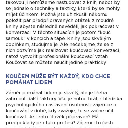
takovou ji nemůžeme nastudovat z knih, neboť by
se jednalo o techniky a taktiky, které by se mohly
míjet účinkem. Možná jste už zkusili někomu
položit pár předpřipravených otázek z moudré
knihy, abyste následně nevěděli, jak pokračovat v
konverzaci. V těchto situacích je potom “kouč
samouk” v koncích a tápe. Knihy jsou skvělým
doplňkem, studujme je. Ale nečekejme, že se z
nich dozvíme jak realizovat koučovací konverzaci,
natož vytvořit profesionální koučovací vztah.
Koučovat se můžete naučit jedině prakticky.
KOUČEM MŮŽE BÝT KAŽDÝ, KDO CHCE
POMÁHAT LIDEM
Záměr pomáhat lidem je skvělý, ale je třeba
zahrnout další faktory. Vše je nutno brát z hlediska
psychologického nastavení osobnosti zájemce o
koučování v době, kdy zvažuje, že se začne učit
koučovat. Je tento člověk připraven? Má
předpoklady pro tuto profesi? Zájemci to často