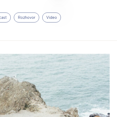
cast
Rozhovor
Video