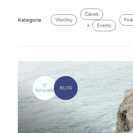
Článek
Kategorie
Všechny
Pod
Eventy
17.
BLOG
listopadu