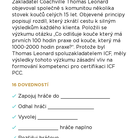
Zakladatel Coachville Thomas Leonard
objevoval společně s komunitou několika
stovek koučů celých 15 let. Objevené principy
popisují rozdíl, který zkrátí cestu k silným
výsledkům každého klienta. Položili se
výzkumu otázku „Co odlišuje kouče který má
prvních 100 hodin praxe od kouče, který má
1000-2000 hodin praxe?“. Protože byl
Thomas Leonard spoluzakladatelem ICF, měly
výsledky tohoto výzkumu zásadní vliv na
formování kompetenci pro certifikaci ICF
PCC.
16 DOVEDNOSTÍ
Zapojuj hráče do ________________
Odhal hráči _______________
Vyvolej _____________
_____________ hráče naplno
Rozšiřuj hráčovo _____________