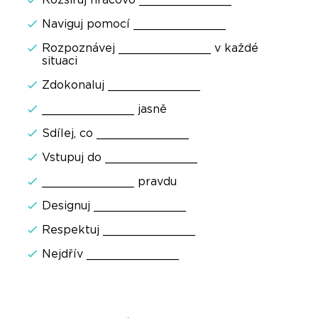
Naviguj pomocí _____________
Rozpoznávej _____________ v každé
situaci
Zdokonaluj _____________
_____________ jasně
Sdílej, co _____________
Vstupuj do _____________
_____________ pravdu
Designuj _____________
Respektuj _____________
Nejdřív _____________