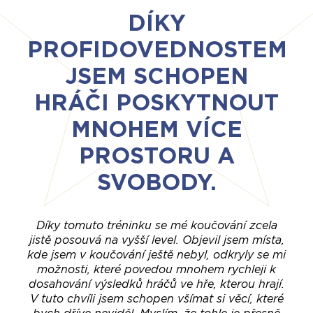
DÍKY
PROFIDOVEDNOSTEM
JSEM SCHOPEN
HRÁČI POSKYTNOUT
MNOHEM VÍCE
PROSTORU A
SVOBODY.
Díky tomuto tréninku se mé koučování zcela
jistě posouvá na vyšší level. Objevil jsem místa,
kde jsem v koučování ještě nebyl, odkryly se mi
možnosti, které povedou mnohem rychleji k
dosahování výsledků hráčů ve hře, kterou hrají.
V tuto chvíli jsem schopen všímat si věcí, které
bych dříve neviděl. Myslím, že tohle je přesně