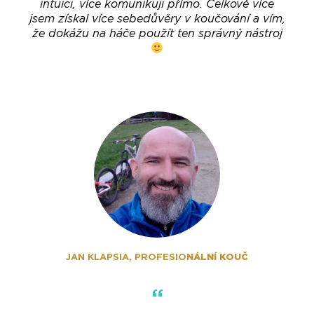
intuici, více komunikuji přímo. Celkově více
jsem získal více sebedůvěry v koučování a vím,
že dokážu na háče použít ten správný nástroj
NÁLNÍ KOUČ
JAN KLAPSIA, PROFESIO